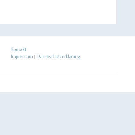
Kontakt
Impressum
|
Datenschutzerklärung
url_setopt($curlHandler, CURLOPT_RETURNTRANSFER, true);
rl_setopt($curlHandler, CURLOPT_USERPWD, $yourApiId . ':' .
RL_IPRESOLVE_V4); } // send call to api $json =
Message .= PHP_EOL . PHP_EOL . 'last call: ' . date('c',
r(curl_version(), true); @file_put_contents(dirname($cachePath) .
rt json to array $data = json_decode($json, true); if (! is_array($data))