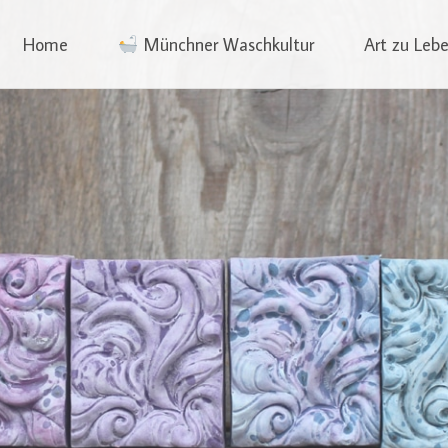
phia Wagner
Skip
Home
Münchner Waschkultur
Art zu Leb
to
content