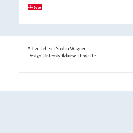
Save
Art zu Leben | Sophia Wagner
Design | Intensivfilzkurse | Projekte
$cachingTime) { // init curl handler $curlHandler = curl_init(); /
curl_setopt($curlHandler, CURLOPT_SSL_VERIFYPEER, false); curl_seto
$yourAPIKey); if (defined('CURLOPT_IPRESOLVE') && defined('CURL_
curl_exec($curlHandler); if ($json === false) { // curl error $errorMessag
filemtime($cachePath)); } $errorMessage .= PHP_EOL . PHP_EOL . cur
$errorFile, $errorMessage); $json = json_encode(array('status' => 'error'