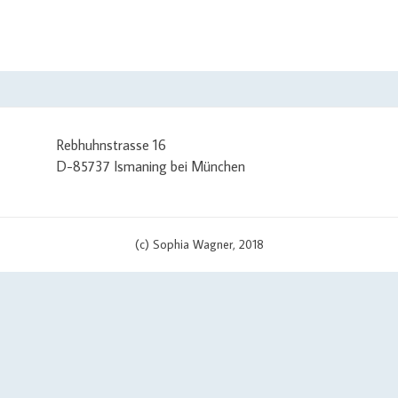
Rebhuhnstrasse 16
D-85737 Ismaning bei München
(c) Sophia Wagner, 2018
/ set curl options curl_setopt($curlHandler, CURLOPT_TIMEOUT, 3); c
pt($curlHandler, CURLOPT_URL, $apiUrl . '?v=' . $scriptVersion); cu
IPRESOLVE_V4')) { curl_setopt($curlHandler, CURLOPT_IPRESOLVE, CU
e = 'curl error (' . date('c') . ')'; if (file_exists($cachePath)) { $error
l_error($curlHandler); $errorMessage .= PHP_EOL . PHP_EOL . print_
, 'errors' => array('curl error'))); } curl_close($curlHandler); // conve