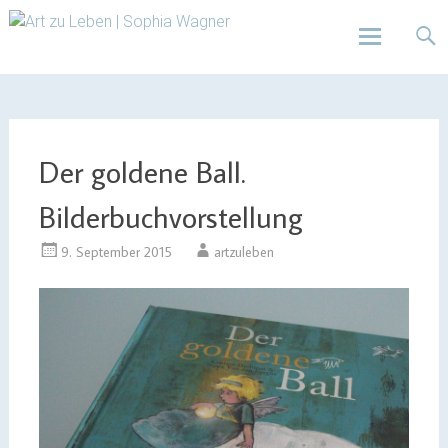
Design | Intensivfilzkurse | Projekte
Art zu Leben | Sophia
Wagner
Skip
to
content
Der goldene Ball.
Bilderbuchvorstellung
9. September 2015
artzuleben