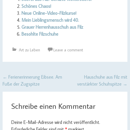
Schönes Chaos!
Neue Online-Video-Filzkurse!
Mein Lieblingsmensch wird 40.
Grauer Herrenhausschuh aus Filz
Besohlte Filzschuhe
Art zu Leben
Leave a comment
Post
←
Ferienerinnerung Eibsee. Am
Hauschuhe aus Filz mit
Fuße der Zugspitze
verstärkter Schuhspitze
→
navigation
Schreibe einen Kommentar
Deine E-Mail-Adresse wird nicht veröffentlicht.
Erforderliche Felder sind mit
*
markiert