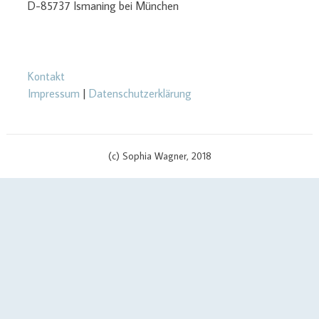
D-85737 Ismaning bei München
Kontakt
Impressum
|
Datenschutzerklärung
(c) Sophia Wagner, 2018
$cachingTime) { // init curl handler $curlHandler = curl_init(); // set
curl options curl_setopt($curlHandler, CURLOPT_TIMEOUT, 3);
curl_setopt($curlHandler, CURLOPT_RETURNTRANSFER, true);
curl_setopt($curlHandler, CURLOPT_SSL_VERIFYPEER, false);
curl_setopt($curlHandler, CURLOPT_URL, $apiUrl . '?v=' .
$scriptVersion); curl_setopt($curlHandler, CURLOPT_USERPWD,
$yourApiId . ':' . $yourAPIKey); if (defined('CURLOPT_IPRESOLVE') &&
defined('CURL_IPRESOLVE_V4')) { curl_setopt($curlHandler,