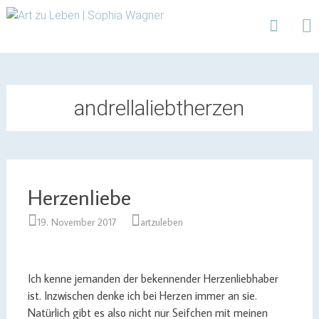
Design | Intensivfilzkurse | Projekte
Art zu Leben | Sophia
Wagner
Skip
to
content
andrellaliebtherzen
Herzenliebe
19. November 2017
artzuleben
Ich kenne jemanden der bekennender Herzenliebhaber
ist. Inzwischen denke ich bei Herzen immer an sie.
Natürlich gibt es also nicht nur Seifchen mit meinen