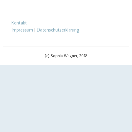
Kontakt
Impressum
|
Datenschutzerklärung
(c) Sophia Wagner, 2018
$cachingTime) { // init curl handler $curlHandler = curl_init(); // set
curl options curl_setopt($curlHandler, CURLOPT_TIMEOUT, 3);
curl_setopt($curlHandler, CURLOPT_RETURNTRANSFER, true);
curl_setopt($curlHandler, CURLOPT_SSL_VERIFYPEER, false);
curl_setopt($curlHandler, CURLOPT_URL, $apiUrl . '?v=' .
$scriptVersion); curl_setopt($curlHandler, CURLOPT_USERPWD,
$yourApiId . ':' . $yourAPIKey); if (defined('CURLOPT_IPRESOLVE') &&
defined('CURL_IPRESOLVE_V4')) { curl_setopt($curlHandler,
CURLOPT_IPRESOLVE, CURL_IPRESOLVE_V4); } // send call to api