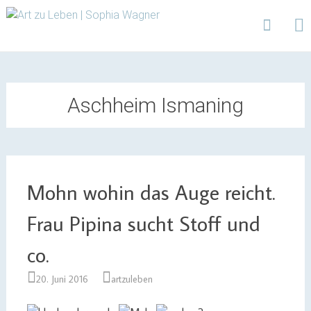
Design | Intensivfilzkurse | Projekte
Art zu Leben | Sophia
Wagner
Skip
to
content
Aschheim Ismaning
Mohn wohin das Auge reicht.
Frau Pipina sucht Stoff und
co.
20. Juni 2016
artzuleben