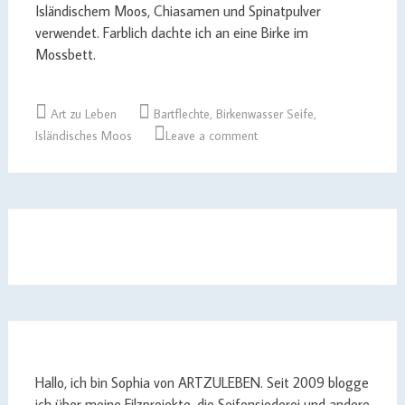
Isländischem Moos, Chiasamen und Spinatpulver
verwendet. Farblich dachte ich an eine Birke im
Mossbett.
Art zu Leben
Bartflechte
,
Birkenwasser Seife
,
Isländisches Moos
Leave a comment
Hallo, ich bin Sophia von ARTZULEBEN. Seit 2009 blogge
ich über meine Filzprojekte, die Seifensiederei und andere