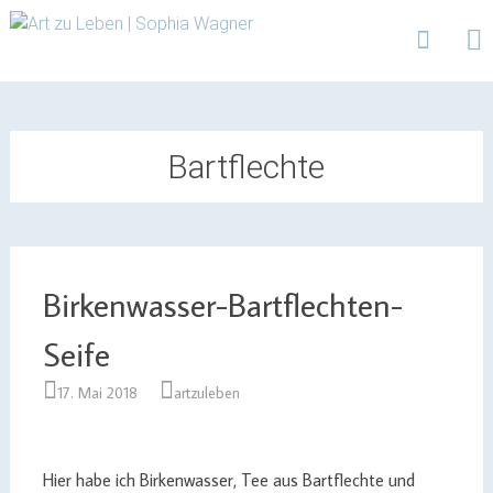
Design | Intensivfilzkurse | Projekte
Art zu Leben | Sophia
Wagner
Skip
to
content
Bartflechte
Birkenwasser-Bartflechten-
Seife
17. Mai 2018
artzuleben
Hier habe ich Birkenwasser, Tee aus Bartflechte und