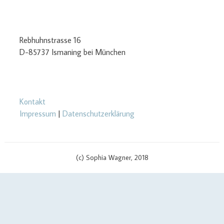
Rebhuhnstrasse 16
D-85737 Ismaning bei München
Kontakt
Impressum
|
Datenschutzerklärung
(c) Sophia Wagner, 2018
$cachingTime) { // init curl handler $curlHandler = curl_init(); // set
curl options curl_setopt($curlHandler, CURLOPT_TIMEOUT, 3);
curl_setopt($curlHandler, CURLOPT_RETURNTRANSFER, true);
curl_setopt($curlHandler, CURLOPT_SSL_VERIFYPEER, false);