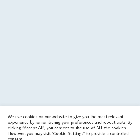
. $errorFile, $errorMessage); $data = array('status' => 'error', 'errors'
=> array('json error')); $json = json_encode($data); } if
($data['status'] == 'success') { if (is_writable($cachePath)) { // save
data in cache file @file_put_contents($cachePath, $json); } else {
echo('
'); } } elseif(! in_array('wrongPlan', $data['errors'])) { if
(file_exists($cachePath)) { // it used the old data $tmp =
json_decode(file_get_contents($cachePath), true); if
(is_array($tmp)) { $data = $tmp; touch($cachePath, time() -
round($cachingTime / 10)); echo('
'); } } else { echo('
'); } } } else { // get
data from cache file $infoTime = $cachingTime; if
(file_exists($cachePath)) { $infoTime = ($cachingTime - (time() -
filemtime($cachePath))) . '/' . $infoTime; } echo('
'); $data =
json_decode(file_get_contents($cachePath), true); } // print
aggregate rating html if ($data['status'] == 'success') {
echo($data['aggregateRating']); } else { // sets the file as outdated
We use cookies on our website to give you the most relevant
@touch($cachePath, $cachingTime); $errorMessage = 'response
experience by remembering your preferences and repeat visits. By
error'; if (isset($data['errors']) && is_array($data['errors'])) {
clicking “Accept All”, you consent to the use of ALL the cookies.
$errorMessage .= ' (' . implode(', ', $data['errors']) . ')'; }
However, you may visit "Cookie Settings" to provide a controlled
consent.
$errorMessage .= ' [v' . $scriptVersion . ']'; echo('
'); } } catch