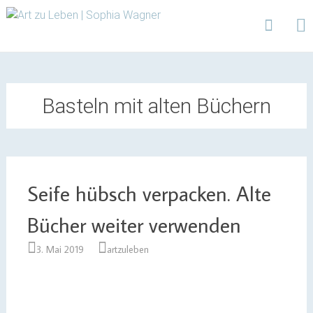
Design | Intensivfilzkurse | Projekte
Art zu Leben | Sophia
Wagner
Skip
to
content
Basteln mit alten Büchern
Seife hübsch verpacken. Alte
Bücher weiter verwenden
3. Mai 2019
artzuleben