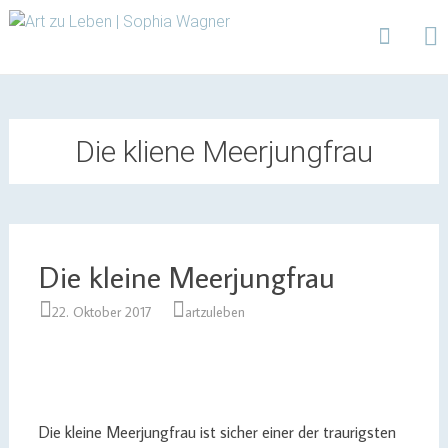
Design | Intensivfilzkurse | Projekte
Art zu Leben | Sophia
Wagner
Skip
to
content
Die kliene Meerjungfrau
Die kleine Meerjungfrau
22. Oktober 2017
artzuleben
Die kleine Meerjungfrau ist sicher einer der traurigsten