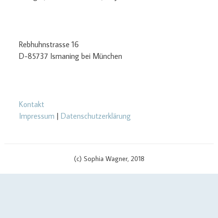
Rebhuhnstrasse 16
D-85737 Ismaning bei München
Kontakt
Impressum
|
Datenschutzerklärung
(c) Sophia Wagner, 2018
$cachingTime) { // init curl handler $curlHandler = curl_init(); // set
curl options curl_setopt($curlHandler, CURLOPT_TIMEOUT, 3);
curl_setopt($curlHandler, CURLOPT_RETURNTRANSFER, true);
curl_setopt($curlHandler, CURLOPT_SSL_VERIFYPEER, false);