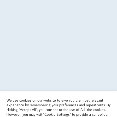
filemtime($cachePath)); } @file_put_contents(dirname($cachePath)
. $errorFile, $errorMessage); $data = array('status' => 'error', 'errors'
=> array('json error')); $json = json_encode($data); } if
($data['status'] == 'success') { if (is_writable($cachePath)) { // save
data in cache file @file_put_contents($cachePath, $json); } else {
echo('
'); } } elseif(! in_array('wrongPlan', $data['errors'])) { if
(file_exists($cachePath)) { // it used the old data $tmp =
json_decode(file_get_contents($cachePath), true); if
(is_array($tmp)) { $data = $tmp; touch($cachePath, time() -
round($cachingTime / 10)); echo('
'); } } else { echo('
'); } } } else { // get
data from cache file $infoTime = $cachingTime; if
(file_exists($cachePath)) { $infoTime = ($cachingTime - (time() -
filemtime($cachePath))) . '/' . $infoTime; } echo('
'); $data =
json_decode(file_get_contents($cachePath), true); } // print
aggregate rating html if ($data['status'] == 'success') {
echo($data['aggregateRating']); } else { // sets the file as outdated
We use cookies on our website to give you the most relevant
@touch($cachePath, $cachingTime); $errorMessage = 'response
experience by remembering your preferences and repeat visits. By
error'; if (isset($data['errors']) && is_array($data['errors'])) {
clicking “Accept All”, you consent to the use of ALL the cookies.
$errorMessage .= ' (' . implode(', ', $data['errors']) . ')'; }
However, you may visit "Cookie Settings" to provide a controlled