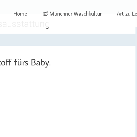
 | Projekte
ben | Sophia Wagner
Skip
Home
🛀 Münchner Waschkultur
Art zu L
to
gsausstattung
content
off fürs Baby.