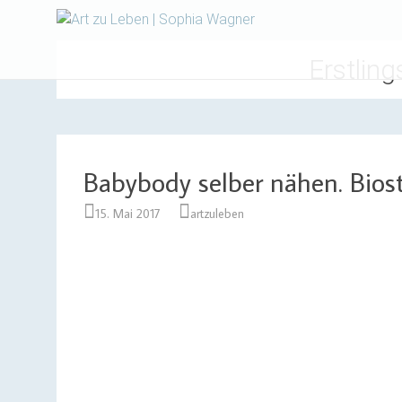
Design | Intensivfilzkurse
Art zu Le
Erstlin
Babybody selber nähen. Biost
15. Mai 2017
artzuleben