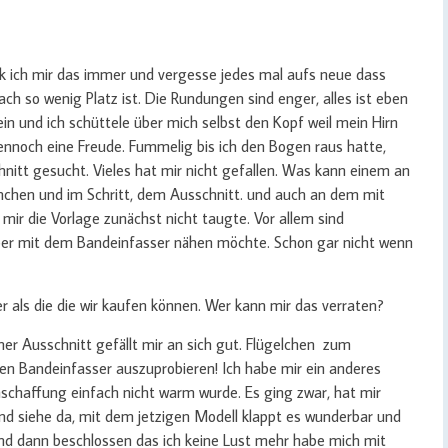
enk ich mir das immer und vergesse jedes mal aufs neue dass
ach so wenig Platz ist. Die Rundungen sind enger, alles ist eben
ein und ich schüttele über mich selbst den Kopf weil mein Hirn
dennoch eine Freude. Fummelig bis ich den Bogen raus hatte,
hnitt gesucht. Vieles hat mir nicht gefallen. Was kann einem an
nchen und im Schritt, dem Ausschnitt. und auch an dem mit
mir die Vorlage zunächst nicht taugte. Vor allem sind
er mit dem Bandeinfasser nähen möchte. Schon gar nicht wenn
er als die die wir kaufen können. Wer kann mir das verraten?
cher Ausschnitt gefällt mir an sich gut. Flügelchen zum
en Bandeinfasser auszuprobieren! Ich habe mir ein anderes
nschaffung einfach nicht warm wurde. Es ging zwar, hat mir
d siehe da, mit dem jetzigen Modell klappt es wunderbar und
 und dann beschlossen das ich keine Lust mehr habe mich mit