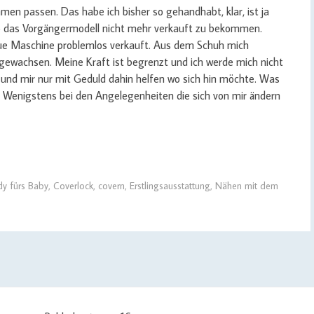
en passen. Das habe ich bisher so gehandhabt, klar, ist ja
ko das Vorgängermodell nicht mehr verkauft zu bekommen.
eue Maschine problemlos verkauft. Aus dem Schuh mich
 gewachsen. Meine Kraft ist begrenzt und ich werde mich nicht
nd mir nur mit Geduld dahin helfen wo sich hin möchte. Was
t! Wenigstens bei den Angelegenheiten die sich von mir ändern
y fürs Baby
,
Coverlock
,
covern
,
Erstlingsausstattung
,
Nähen mit dem