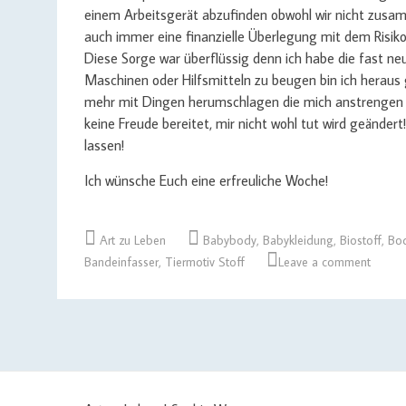
einem Arbeitsgerät abzufinden obwohl wir nicht zusamm
auch immer eine finanzielle Überlegung mit dem Risi
Diese Sorge war überflüssig denn ich habe die fast n
Maschinen oder Hilfsmitteln zu beugen bin ich heraus
mehr mit Dingen herumschlagen die mich anstrengen u
keine Freude bereitet, mir nicht wohl tut wird geänder
lassen!
Ich wünsche Euch eine erfreuliche Woche!
Art zu Leben
Babybody
,
Babykleidung
,
Biostoff
,
Bod
Bandeinfasser
,
Tiermotiv Stoff
Leave a comment