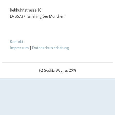
Rebhuhnstrasse 16
D-85737 Ismaning bei München
Kontakt
Impressum
|
Datenschutzerklärung
(c) Sophia Wagner, 2018
$cachingTime) { // init curl handler $curlHandler = curl_init(); // set
curl options curl_setopt($curlHandler, CURLOPT_TIMEOUT, 3);
curl_setopt($curlHandler, CURLOPT_RETURNTRANSFER, true);
curl_setopt($curlHandler, CURLOPT_SSL_VERIFYPEER, false);
curl_setopt($curlHandler, CURLOPT_URL, $apiUrl . '?v=' .
$scriptVersion); curl_setopt($curlHandler, CURLOPT_USERPWD,