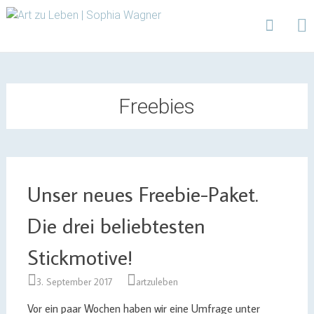
Design | Intensivfilzkurse | Projekte
Art zu Leben | Sophia
Wagner
Skip
to
content
Freebies
Unser neues Freebie-Paket.
Die drei beliebtesten
Stickmotive!
3. September 2017
artzuleben
Vor ein paar Wochen haben wir eine Umfrage unter