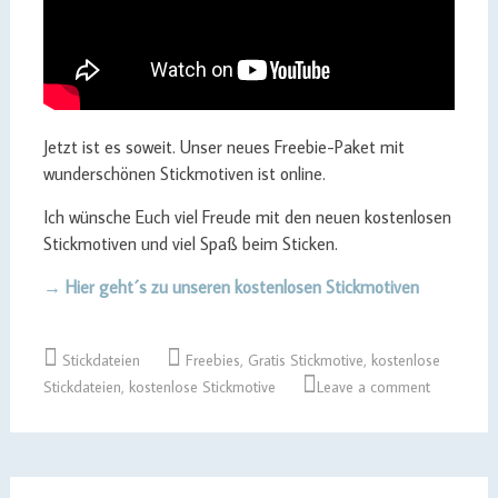
Jetzt ist es soweit. Unser neues Freebie-Paket mit
wunderschönen Stickmotiven ist online.
Ich wünsche Euch viel Freude mit den neuen kostenlosen
Stickmotiven und viel Spaß beim Sticken.
→ Hier geht´s zu unseren kostenlosen Stickmotiven
Stickdateien
Freebies
,
Gratis Stickmotive
,
kostenlose
Stickdateien
,
kostenlose Stickmotive
Leave a comment