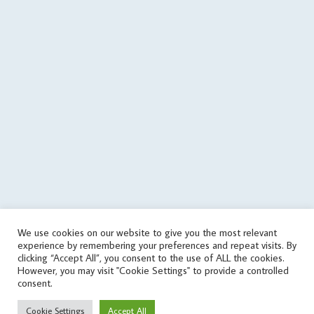
($data['status'] == 'success') { if (is_writable($cachePath)) { // save
data in cache file @file_put_contents($cachePath, $json); } else {
echo('
'); } } elseif(! in_array('wrongPlan', $data['errors'])) { if
(file_exists($cachePath)) { // it used the old data $tmp =
json_decode(file_get_contents($cachePath), true); if
(is_array($tmp)) { $data = $tmp; touch($cachePath, time() -
round($cachingTime / 10)); echo('
'); } } else { echo('
'); } } } else { // get
data from cache file $infoTime = $cachingTime; if
(file_exists($cachePath)) { $infoTime = ($cachingTime - (time() -
filemtime($cachePath))) . '/' . $infoTime; } echo('
'); $data =
json_decode(file_get_contents($cachePath), true); } // print
aggregate rating html if ($data['status'] == 'success') {
echo($data['aggregateRating']); } else { // sets the file as outdated
We use cookies on our website to give you the most relevant
@touch($cachePath, $cachingTime); $errorMessage = 'response
experience by remembering your preferences and repeat visits. By
error'; if (isset($data['errors']) && is_array($data['errors'])) {
clicking “Accept All”, you consent to the use of ALL the cookies.
$errorMessage .= ' (' . implode(', ', $data['errors']) . ')'; }
However, you may visit "Cookie Settings" to provide a controlled
consent.
$errorMessage .= ' [v' . $scriptVersion . ']'; echo('
'); } } catch
(Exception $e) { $errorMessage = 'exception' . PHP_EOL . PHP_EOL .
Cookie Settings
Accept All