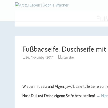
Design | Intensivfilzkurse
Art zu Le
Fuß
Fußbadseife. Duschseife mi
26. November 2017
artzuleben
Wieder mit Salz und Algen, jawoll. Eine tolle Seife zu
Hast Du Lust Deine eigene Seife herzustellen?
→ Hier