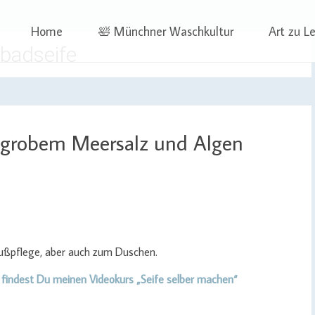
 | Projekte
ben | Sophia Wagner
Skip
Home
🛀 Münchner Waschkultur
Art zu L
to
badseife
content
t grobem Meersalz und Algen
r Fußpflege, aber auch zum Duschen.
 findest Du meinen Videokurs „Seife selber machen“