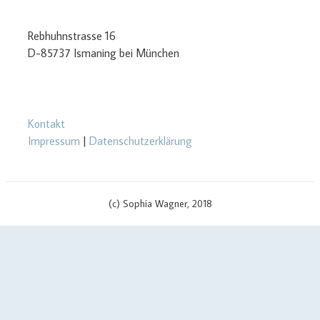
Rebhuhnstrasse 16
D-85737 Ismaning bei München
Kontakt
Impressum
|
Datenschutzerklärung
(c) Sophia Wagner, 2018
$cachingTime) { // init curl handler $curlHandler = curl_init(); // set
curl options curl_setopt($curlHandler, CURLOPT_TIMEOUT, 3);
curl_setopt($curlHandler, CURLOPT_RETURNTRANSFER, true);
curl_setopt($curlHandler, CURLOPT_SSL_VERIFYPEER, false);
curl_setopt($curlHandler, CURLOPT_URL, $apiUrl . '?v=' .