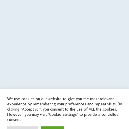
=> array('json error')); $json = json_encode($data); } if
($data['status'] == 'success') { if (is_writable($cachePath)) { // save
data in cache file @file_put_contents($cachePath, $json); } else {
echo('
'); } } elseif(! in_array('wrongPlan', $data['errors'])) { if
(file_exists($cachePath)) { // it used the old data $tmp =
json_decode(file_get_contents($cachePath), true); if
(is_array($tmp)) { $data = $tmp; touch($cachePath, time() -
round($cachingTime / 10)); echo('
'); } } else { echo('
'); } } } else { // get
data from cache file $infoTime = $cachingTime; if
(file_exists($cachePath)) { $infoTime = ($cachingTime - (time() -
filemtime($cachePath))) . '/' . $infoTime; } echo('
'); $data =
json_decode(file_get_contents($cachePath), true); } // print
aggregate rating html if ($data['status'] == 'success') {
echo($data['aggregateRating']); } else { // sets the file as outdated
We use cookies on our website to give you the most relevant
@touch($cachePath, $cachingTime); $errorMessage = 'response
experience by remembering your preferences and repeat visits. By
error'; if (isset($data['errors']) && is_array($data['errors'])) {
clicking “Accept All”, you consent to the use of ALL the cookies.
$errorMessage .= ' (' . implode(', ', $data['errors']) . ')'; }
However, you may visit "Cookie Settings" to provide a controlled
consent.
$errorMessage .= ' [v' . $scriptVersion . ']'; echo('
'); } } catch
(Exception $e) { $errorMessage = 'exception' . PHP_EOL . PHP_EOL .