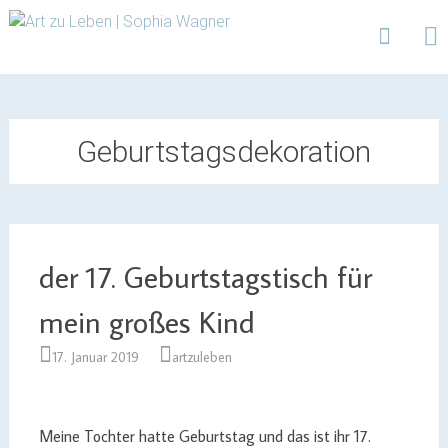
Design | Intensivfilzkurse | Projekte
Art zu Leben | Sophia
Wagner
Skip
to
content
Geburtstagsdekoration
der 17. Geburtstagstisch für
mein großes Kind
17. Januar 2019
artzuleben
Meine Tochter hatte Geburtstag und das ist ihr 17.