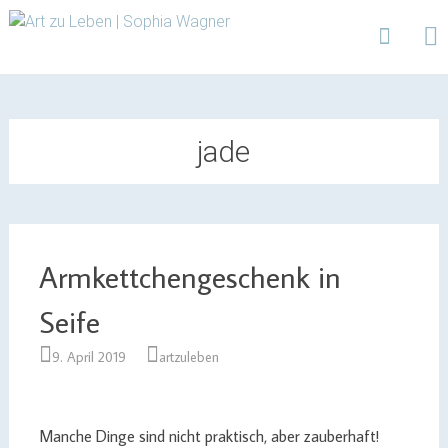
Design | Intensivfilzkurse | Projekte
Art zu Leben | Sophia
Wagner
Skip
to
content
jade
Armkettchengeschenk in
Seife
9. April 2019
artzuleben
Manche Dinge sind nicht praktisch, aber zauberhaft!