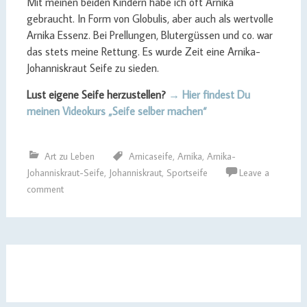
Mit meinen beiden Kindern habe ich oft Arnika
gebraucht. In Form von Globulis, aber auch als wertvolle
Arnika Essenz. Bei Prellungen, Blutergüssen und co. war
das stets meine Rettung. Es wurde Zeit eine Arnika-
Johanniskraut Seife zu sieden.
Lust eigene Seife herzustellen?
→ Hier findest Du
meinen Videokurs „Seife selber machen“
Art zu Leben
Arnicaseife
,
Arnika
,
Arnika-
Johanniskraut-Seife
,
Johanniskraut
,
Sportseife
Leave a
comment