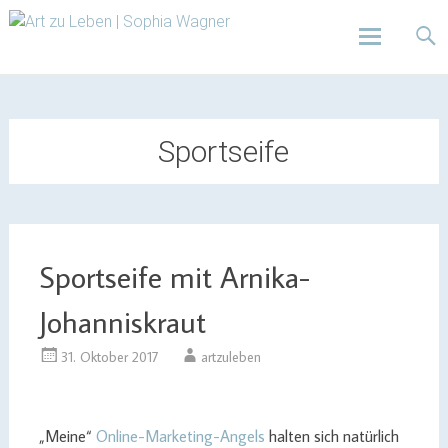
Design | Intensivfilzkurse | Projekte
Art zu Leben | Sophia
Wagner
Skip
to
content
Sportseife
Sportseife mit Arnika-
Johanniskraut
31. Oktober 2017
artzuleben
„Meine“
Online-Marketing-Angels
halten sich natürlich