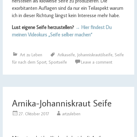
herstellen als kiloweise Seife zu produzieren. Die
exorbitanten Auflagen sind da nur ein Teilaspekt warum
ich in dieser Richtung längst kein Interesse mehr habe.
Lust eigene Seife herzustellen?
→ Hier findest Du
meinen Videokurs „Seife selber machen“
Art zu Leben
Arikaseife
,
Johanniskrautölseife
,
Seife
für nach dem Sport
,
Sportseife
Leave a comment
Arnika-Johanniskraut Seife
27. Oktober 2017
artzuleben