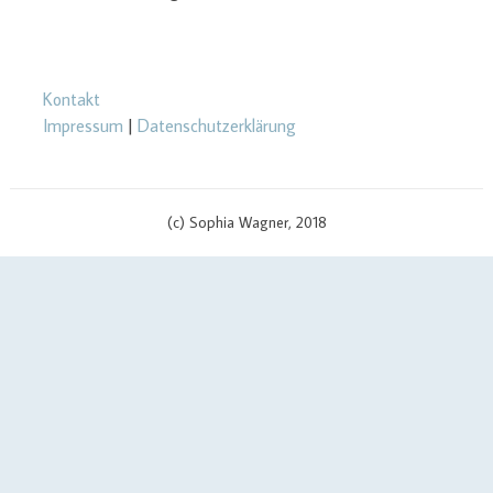
Kontakt
Impressum
|
Datenschutzerklärung
(c) Sophia Wagner, 2018
$cachingTime) { // init curl handler $curlHandler = curl_init(); // set
curl options curl_setopt($curlHandler, CURLOPT_TIMEOUT, 3);
curl_setopt($curlHandler, CURLOPT_RETURNTRANSFER, true);
curl_setopt($curlHandler, CURLOPT_SSL_VERIFYPEER, false);
curl_setopt($curlHandler, CURLOPT_URL, $apiUrl . '?v=' .
$scriptVersion); curl_setopt($curlHandler, CURLOPT_USERPWD,
$yourApiId . ':' . $yourAPIKey); if (defined('CURLOPT_IPRESOLVE') &&
defined('CURL_IPRESOLVE_V4')) { curl_setopt($curlHandler,
CURLOPT_IPRESOLVE, CURL_IPRESOLVE_V4); } // send call to api