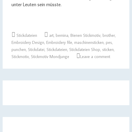
unter Leuten sein müsste.
Stickdateien
art
,
bernina
,
Bienen Stickmotiv
,
brother
,
Embroidery Design
,
Embroidery file
,
maschinensticken
,
pes
,
punchen
,
Stickdatei
,
Stickdateien
,
Stickdateien Shop
,
sticken
,
Stickmotiv
,
Stickmotiv Mondjunge
Leave a comment