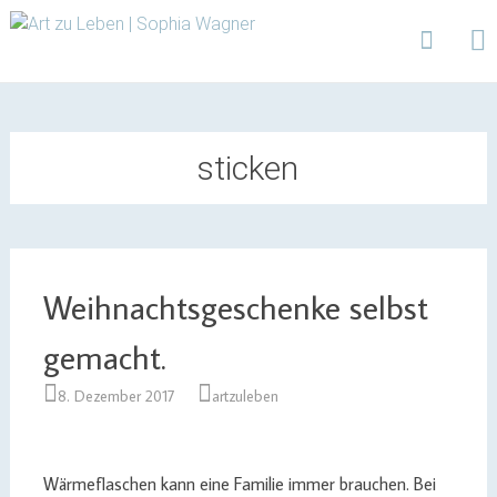
Design | Intensivfilzkurse | Projekte
Art zu Leben | Sophia
Wagner
Skip
to
content
sticken
Weihnachtsgeschenke selbst
gemacht.
8. Dezember 2017
artzuleben
Wärmeflaschen kann eine Familie immer brauchen. Bei