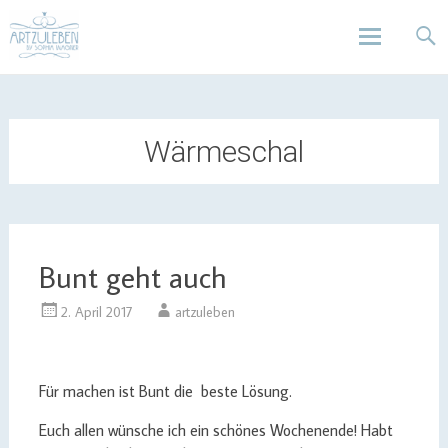
Design | Intensivfilzkurse | Projekte
Art zu Leben | Sophia Wagner
Skip
to
content
Wärmeschal
Bunt geht auch
2. April 2017
artzuleben
Für machen ist Bunt die beste Lösung.
Euch allen wünsche ich ein schönes Wochenende! Habt