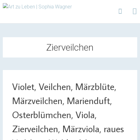
Design | Intensivfilzkurse | Projekte
Art zu Leben | Sophia
Wagner
Skip
to
content
Zierveilchen
Violet, Veilchen, Märzblüte,
Märzveilchen, Marienduft,
Osterblümchen, Viola,
Zierveilchen, Märzviola, raues