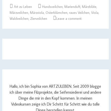
Art zu Leben
Hundsveilchen
,
Marienduft
,
Märzblüte
,
Märzveilchen
,
Märzviola
,
Osterblümchen
,
raues Veilchen
,
Viola
,
Waldveilchen
,
Zierveilchen
Leave a comment
Hallo, ich bin Sophia von ARTZULEBEN. Seit 2009 blogge
ich über meine Filzprojekte, die Seifensiederei und andere
Dinge die mir in den Kopf kommen. In meinen
Videokursen zeige ich Dir Schritt für Schritt wie du tolle
Dinge herstellen kannst.