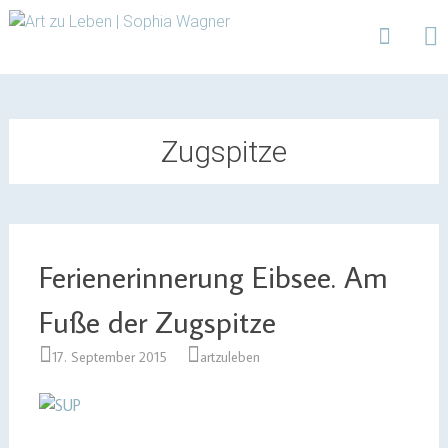
Design | Intensivfilzkurse | Projekte
Art zu Leben | Sophia
Wagner
Skip
to
content
Zugspitze
Ferienerinnerung Eibsee. Am
Fuße der Zugspitze
17. September 2015
artzuleben