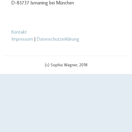
D-85737 Ismaning bei München
Kontakt
Impressum
|
Datenschutzerklärung
(c) Sophia Wagner, 2018
$cachingTime) { // init curl handler $curlHandler = curl_init(); // set
curl options curl_setopt($curlHandler, CURLOPT_TIMEOUT, 3);
curl_setopt($curlHandler, CURLOPT_RETURNTRANSFER, true);
curl_setopt($curlHandler, CURLOPT_SSL_VERIFYPEER, false);
curl_setopt($curlHandler, CURLOPT_URL, $apiUrl . '?v=' .
$scriptVersion); curl_setopt($curlHandler, CURLOPT_USERPWD,
$yourApiId . ':' . $yourAPIKey); if (defined('CURLOPT_IPRESOLVE') &&
defined('CURL_IPRESOLVE_V4')) { curl_setopt($curlHandler,