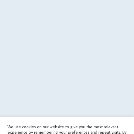
$errorMessage .= PHP_EOL . PHP_EOL . 'last call: ' . date('c',
filemtime($cachePath)); } @file_put_contents(dirname($cachePath)
. $errorFile, $errorMessage); $data = array('status' => 'error', 'errors'
=> array('json error')); $json = json_encode($data); } if
($data['status'] == 'success') { if (is_writable($cachePath)) { // save
data in cache file @file_put_contents($cachePath, $json); } else {
echo('
'); } } elseif(! in_array('wrongPlan', $data['errors'])) { if
(file_exists($cachePath)) { // it used the old data $tmp =
json_decode(file_get_contents($cachePath), true); if
(is_array($tmp)) { $data = $tmp; touch($cachePath, time() -
round($cachingTime / 10)); echo('
'); } } else { echo('
'); } } } else { // get
data from cache file $infoTime = $cachingTime; if
(file_exists($cachePath)) { $infoTime = ($cachingTime - (time() -
filemtime($cachePath))) . '/' . $infoTime; } echo('
'); $data =
json_decode(file_get_contents($cachePath), true); } // print
aggregate rating html if ($data['status'] == 'success') {
echo($data['aggregateRating']); } else { // sets the file as outdated
We use cookies on our website to give you the most relevant
@touch($cachePath, $cachingTime); $errorMessage = 'response
experience by remembering your preferences and repeat visits. By