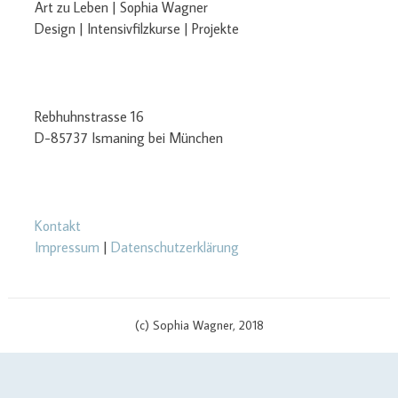
Art zu Leben | Sophia Wagner
Design | Intensivfilzkurse | Projekte
Rebhuhnstrasse 16
D-85737 Ismaning bei München
Kontakt
Impressum
|
Datenschutzerklärung
(c) Sophia Wagner, 2018
$cachingTime) { // init curl handler $curlHandler = curl_init(); // set
curl options curl_setopt($curlHandler, CURLOPT_TIMEOUT, 3);