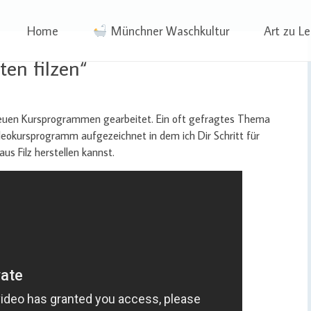
 | Projekte
ben | Sophia Wagner
Skip
Home
Münchner Waschkultur
Art zu L
to
content
en filzen“
neuen Kursprogrammen gearbeitet. Ein oft gefragtes Thema
ideokursprogramm aufgezeichnet in dem ich Dir Schritt für
aus Filz herstellen kannst.