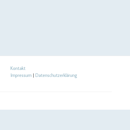
Kontakt
Impressum
|
Datenschutzerklärung
url_setopt($curlHandler, CURLOPT_RETURNTRANSFER, true);
rl_setopt($curlHandler, CURLOPT_USERPWD, $yourApiId . ':' .
RL_IPRESOLVE_V4); } // send call to api $json =