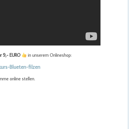
ur 9,- EURO
in unserem Onlineshop:
kurs-Blueten-filzen
me online stellen.