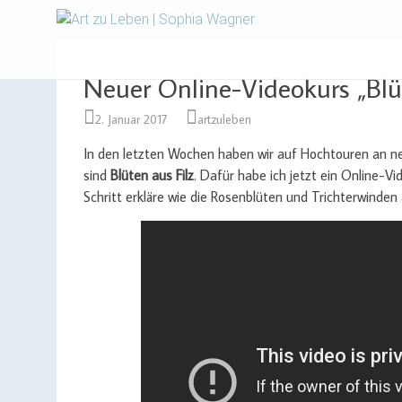
Design | Intensivfilzkurse
Art zu Le
Neuer Online-Videokurs „Blüt
2. Januar 2017
artzuleben
In den letzten Wochen haben wir auf Hochtouren an 
sind
Blüten aus Filz
. Dafür habe ich jetzt ein Online-V
Schritt erkläre wie die Rosenblüten und Trichterwinden 