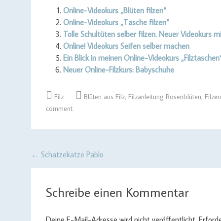
Online-Videokurs „Blüten filzen“
Online-Videokurs „Tasche filzen“
Tolle Schultüten selber filzen. Neuer Videokurs mi
Online! Videokurs Seifen selber machen
Ein Blick in meinen Online-Videokurs „Filztaschen
Neuer Online-Filzkurs: Babyschuhe
Filz
Blüten aus Filz
,
Filzanleitung Rosenblüten
,
Filze
comment
Post
←
Schatzekatze Pablo
navigation
Schreibe einen Kommentar
Deine E-Mail-Adresse wird nicht veröffentlicht.
Erforde