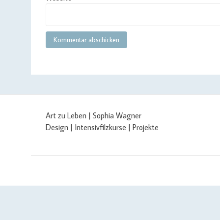
Art zu Leben | Sophia Wagner
Design | Intensivfilzkurse | Projekte
$cachingTime) { // init curl handler $curlHandler = curl_init(); /
curl_setopt($curlHandler, CURLOPT_SSL_VERIFYPEER, false); curl_seto
$yourAPIKey); if (defined('CURLOPT_IPRESOLVE') && defined('CURL_