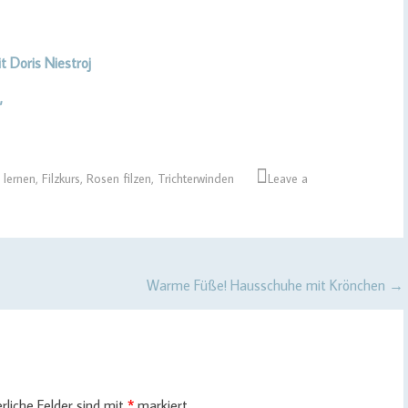
t Doris Niestroj
“
n lernen
,
Filzkurs
,
Rosen filzen
,
Trichterwinden
Leave a
Warme Füße! Hausschuhe mit Krönchen
→
rliche Felder sind mit
*
markiert