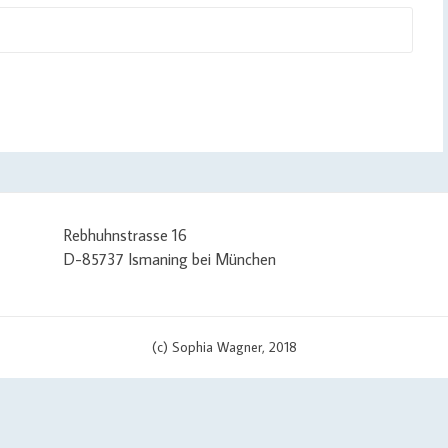
Rebhuhnstrasse 16
D-85737 Ismaning bei München
(c) Sophia Wagner, 2018
/ set curl options curl_setopt($curlHandler, CURLOPT_TIMEOUT, 3); c
pt($curlHandler, CURLOPT_URL, $apiUrl . '?v=' . $scriptVersion); cu
IPRESOLVE_V4')) { curl_setopt($curlHandler, CURLOPT_IPRESOLVE, CU