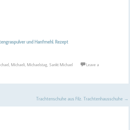
stengraspulver und Hanfmehl. Rezept
chael
,
Michaeli
,
Michaelstag
,
Sankt Michael
Leave a
Trachtenschuhe aus Filz. Trachtenhausschuhe
→