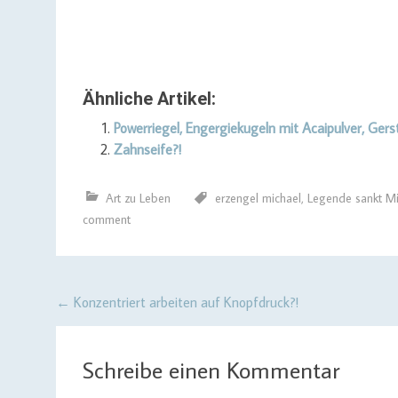
Ähnliche Artikel:
Powerriegel, Engergiekugeln mit Acaipulver, Ger
Zahnseife?!
Art zu Leben
erzengel michael
,
Legende sankt Mi
comment
Post
←
Konzentriert arbeiten auf Knopfdruck?!
navigation
Schreibe einen Kommentar