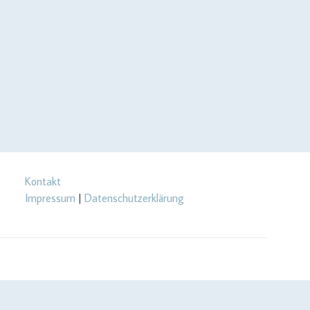
Kontakt
Impressum
|
Datenschutzerklärung
url_setopt($curlHandler, CURLOPT_RETURNTRANSFER, true);
rl_setopt($curlHandler, CURLOPT_USERPWD, $yourApiId . ':' .