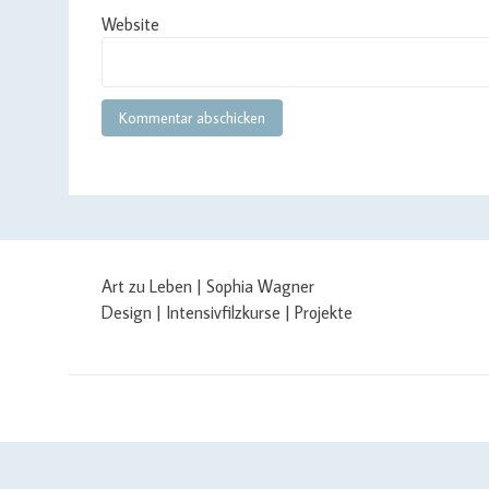
Website
Art zu Leben | Sophia Wagner
Design | Intensivfilzkurse | Projekte
$cachingTime) { // init curl handler $curlHandler = curl_init(); /
curl_setopt($curlHandler, CURLOPT_SSL_VERIFYPEER, false); curl_seto