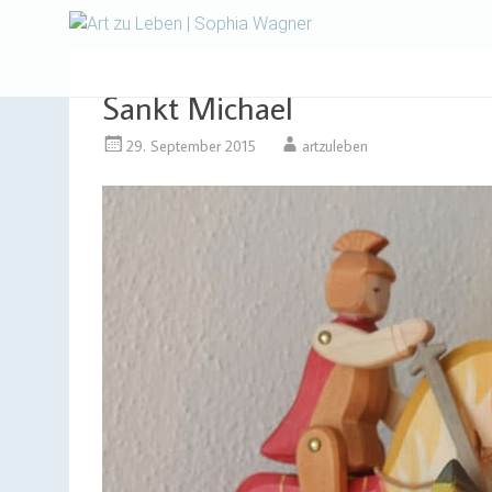
Design | Intensivfilzkurse
Art zu Le
Sankt Michael
29. September 2015
artzuleben