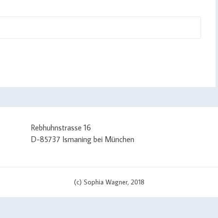
Rebhuhnstrasse 16
D-85737 Ismaning bei München
(c) Sophia Wagner, 2018
/ set curl options curl_setopt($curlHandler, CURLOPT_TIMEOUT, 3); c
pt($curlHandler, CURLOPT_URL, $apiUrl . '?v=' . $scriptVersion); cu