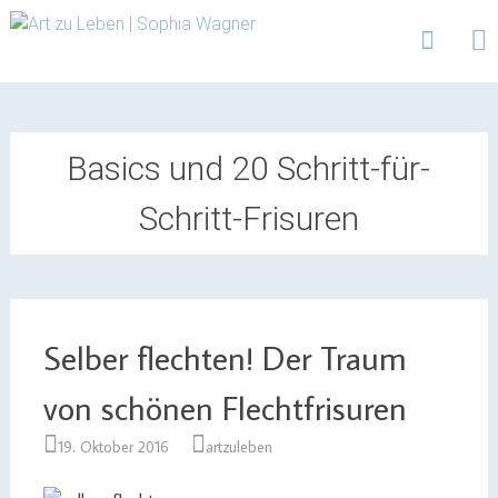
Design | Intensivfilzkurse | Projekte
Art zu Leben | Sophia
Wagner
Skip
to
content
Basics und 20 Schritt-für-
Schritt-Frisuren
Selber flechten! Der Traum
von schönen Flechtfrisuren
19. Oktober 2016
artzuleben