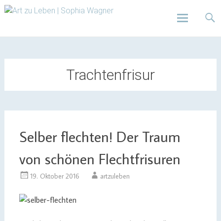
Design | Intensivfilzkurse | Projekte
Art zu Leben | Sophia
Wagner
Skip
to
content
Trachtenfrisur
Selber flechten! Der Traum
von schönen Flechtfrisuren
19. Oktober 2016
artzuleben