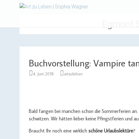
Design | Intensivfilzkurse
Art zu Le
Egmont S
Buchvorstellung: Vampire ta
4. Juni 2018
artzuleben
Bald fangen bei manchen schon die Sommerferien an. 
schwitzen. Wir hätten lieber keine Pfingstferien und 
Braucht Ihr noch eine wirklich
schöne Urlaubslektüre
?