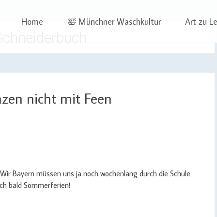
 | Projekte
ben | Sophia Wagner
Skip
Home
🛀 Münchner Waschkultur
Art zu L
to
chneiderbuch
content
nzen nicht mit Feen
Wir Bayern müssen uns ja noch wochenlang durch die Schule
auch bald Sommerferien!