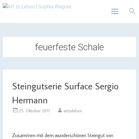
Design | Intensivfilzkurse | Projekte
Art zu Leben | Sophia
Wagner
Skip
to
content
feuerfeste Schale
Steingutserie Surface Sergio
Hermann
25. Oktober 2017
artzuleben
Zusammen mit dem wunderschönen Steingut von