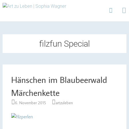
Design | Intensivfilzkurse | Projekte
Art zu Leben | Sophia
Wagner
Skip
to
content
filzfun Special
Hänschen im Blaubeerwald
Märchenkette
6. November 2015
artzuleben