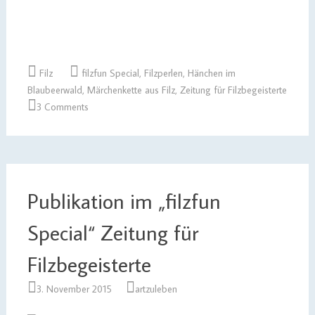
Filz
filzfun Special
,
Filzperlen
,
Hänchen im
Blaubeerwald
,
Märchenkette aus Filz
,
Zeitung für Filzbegeisterte
3 Comments
Publikation im „filzfun
Special“ Zeitung für
Filzbegeisterte
3. November 2015
artzuleben