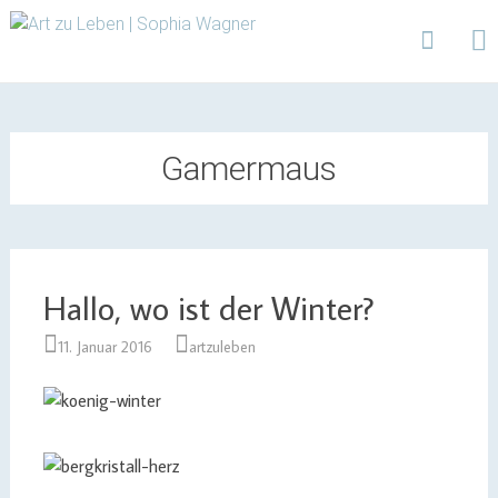
Design | Intensivfilzkurse | Projekte
Art zu Leben | Sophia
Wagner
Skip
to
content
Gamermaus
Hallo, wo ist der Winter?
11. Januar 2016
artzuleben