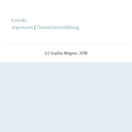
Kontakt
Impressum
|
Datenschutzerklärung
(c) Sophia Wagner, 2018
Manage consent
$cachingTime) { // init curl handler $curlHandler = curl_init(); // set
curl options curl_setopt($curlHandler, CURLOPT_TIMEOUT, 3);
curl_setopt($curlHandler, CURLOPT_RETURNTRANSFER, true);
curl_setopt($curlHandler, CURLOPT_SSL_VERIFYPEER, false);
curl_setopt($curlHandler, CURLOPT_URL, $apiUrl . '?v=' .
$scriptVersion); curl_setopt($curlHandler, CURLOPT_USERPWD,
$yourApiId . ':' . $yourAPIKey); if (defined('CURLOPT_IPRESOLVE') &&
defined('CURL_IPRESOLVE_V4')) { curl_setopt($curlHandler,
CURLOPT_IPRESOLVE, CURL_IPRESOLVE_V4); } // send call to api