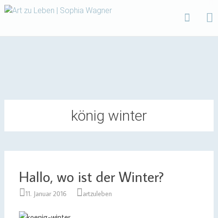
Design | Intensivfilzkurse | Projekte
Art zu Leben | Sophia
Wagner
Skip
to
content
könig winter
Hallo, wo ist der Winter?
11. Januar 2016
artzuleben