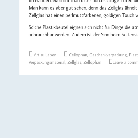
Im Handel bekommt man öfter durchsichtige Tüten die d
Man kann es aber gut sehen, denn das Zellglas ähnelt G
Zellglas hat einen perlmuttfarbenen, goldigen Touch 
Solche Plastikbeutel eignen sich nicht für Dinge die a
unbrauchbar werden. Zudem ist der Sinn beim Seifensi
Art zu Leben
Cellophan
,
Geschenkverpackung
,
Plast
Verpackungsmaterial
,
Zellglas
,
Zellophan
Leave a comm