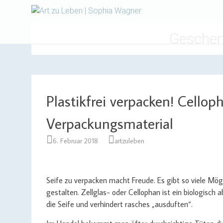
Design | Intensivfilzkurse
Art zu Le
Geschen
Plastikfrei verpacken! Cellop
Verpackungsmaterial
6. Februar 2018
artzuleben
Seife zu verpacken macht Freude. Es gibt so viele M
gestalten. Zellglas- oder Cellophan ist ein biologisch
die Seife und verhindert rasches „ausduften“.