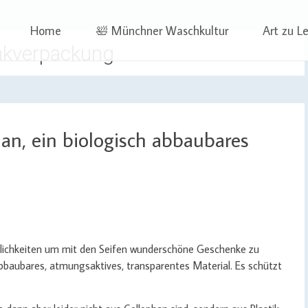
 | Projekte
ben | Sophia Wagner
Skip
Home
🛀 Münchner Waschkultur
Art zu L
to
kverpackung
content
han, ein biologisch abbaubares
öglichkeiten um mit den Seifen wunderschöne Geschenke zu
 abbaubares, atmungsaktives, transparentes Material. Es schützt