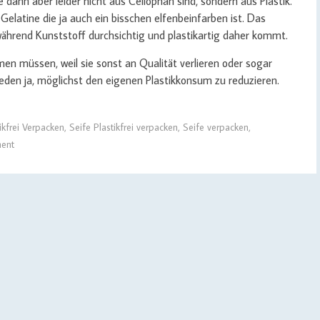
ann aber leider nicht aus Cellophan sind, sondern aus Plastik.
elatine die ja auch ein bisschen elfenbeinfarben ist. Das
während Kunststoff durchsichtig und plastikartig daher kommt.
tmen müssen, weil sie sonst an Qualität verlieren oder sogar
eden ja, möglichst den eigenen Plastikkonsum zu reduzieren.
ikfrei Verpacken
,
Seife Plastikfrei verpacken
,
Seife verpacken
,
ent