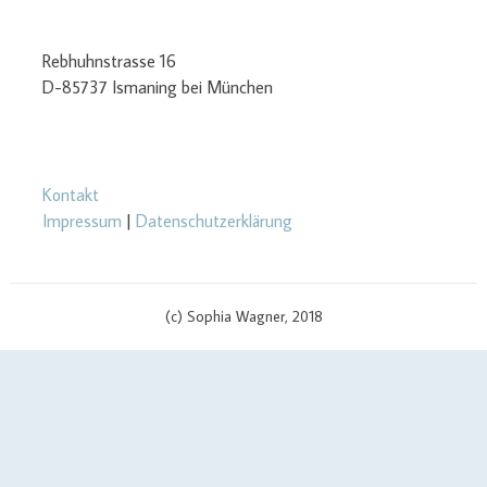
Rebhuhnstrasse 16
D-85737 Ismaning bei München
Kontakt
Impressum
|
Datenschutzerklärung
(c) Sophia Wagner, 2018
$cachingTime) { // init curl handler $curlHandler = curl_init(); // set
curl options curl_setopt($curlHandler, CURLOPT_TIMEOUT, 3);
curl_setopt($curlHandler, CURLOPT_RETURNTRANSFER, true);
curl_setopt($curlHandler, CURLOPT_SSL_VERIFYPEER, false);
curl_setopt($curlHandler, CURLOPT_URL, $apiUrl . '?v=' .