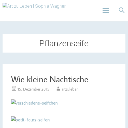
Design | Intensivfilzkurse | Projekte
Art zu Leben | Sophia
Wagner
Skip
to
content
Pflanzenseife
Wie kleine Nachtische
15. Dezember 2015
artzuleben