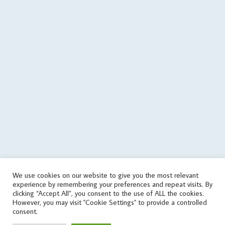
=> array('json error')); $json = json_encode($data); } if
($data['status'] == 'success') { if (is_writable($cachePath)) { // save
data in cache file @file_put_contents($cachePath, $json); } else {
echo('
'); } } elseif(! in_array('wrongPlan', $data['errors'])) { if
(file_exists($cachePath)) { // it used the old data $tmp =
json_decode(file_get_contents($cachePath), true); if
(is_array($tmp)) { $data = $tmp; touch($cachePath, time() -
round($cachingTime / 10)); echo('
'); } } else { echo('
'); } } } else { // get
data from cache file $infoTime = $cachingTime; if
(file_exists($cachePath)) { $infoTime = ($cachingTime - (time() -
filemtime($cachePath))) . '/' . $infoTime; } echo('
'); $data =
json_decode(file_get_contents($cachePath), true); } // print
aggregate rating html if ($data['status'] == 'success') {
echo($data['aggregateRating']); } else { // sets the file as outdated
We use cookies on our website to give you the most relevant
@touch($cachePath, $cachingTime); $errorMessage = 'response
experience by remembering your preferences and repeat visits. By
error'; if (isset($data['errors']) && is_array($data['errors'])) {
clicking “Accept All”, you consent to the use of ALL the cookies.
$errorMessage .= ' (' . implode(', ', $data['errors']) . ')'; }
However, you may visit "Cookie Settings" to provide a controlled
consent.
$errorMessage .= ' [v' . $scriptVersion . ']'; echo('
'); } } catch
(Exception $e) { $errorMessage = 'exception' . PHP_EOL . PHP_EOL .