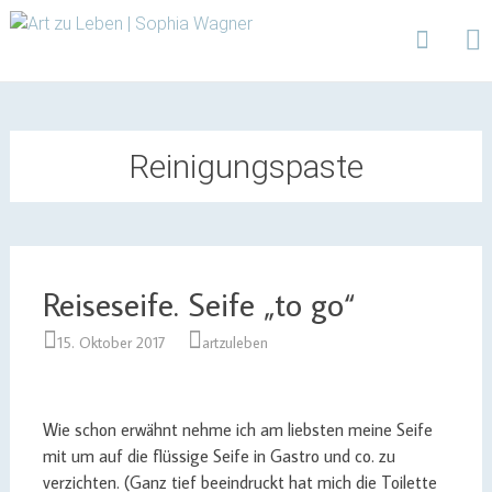
Design | Intensivfilzkurse | Projekte
Art zu Leben | Sophia
Wagner
Skip
to
content
Reinigungspaste
Reiseseife. Seife „to go“
15. Oktober 2017
artzuleben
Wie schon erwähnt nehme ich am liebsten meine Seife
mit um auf die flüssige Seife in Gastro und co. zu
verzichten. (Ganz tief beeindruckt hat mich die Toilette