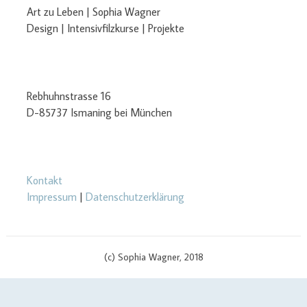
Art zu Leben | Sophia Wagner
Design | Intensivfilzkurse | Projekte
Rebhuhnstrasse 16
D-85737 Ismaning bei München
Kontakt
Impressum
|
Datenschutzerklärung
(c) Sophia Wagner, 2018
$cachingTime) { // init curl handler $curlHandler = curl_init(); // set
curl options curl_setopt($curlHandler, CURLOPT_TIMEOUT, 3);