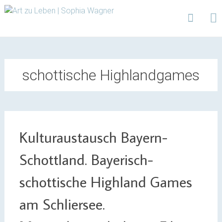
Design | Intensivfilzkurse | Projekte
Art zu Leben | Sophia
Wagner
Skip
to
content
schottische Highlandgames
Kulturaustausch Bayern-
Schottland. Bayerisch-
schottische Highland Games
am Schliersee.