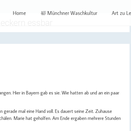
 | Projekte
ben | Sophia Wagner
Skip
Home
🛀 Münchner Waschkultur
Art zu L
to
heckern essbar
content
gen. Hier in Bayern gab es sie. Wie hatten ab und an ein paar
n gerade mal eine Hand voll. Es dauert seine Zeit. Zuhause
schälen. Marie hat geholfen. Am Ende ergaben mehrere Stunden