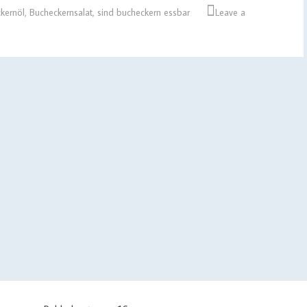
kernöl
,
Bucheckernsalat
,
sind bucheckern essbar
Leave a