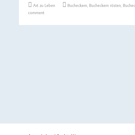
Art zu Leben
Bucheckern
,
Bucheckern rösten
,
Buchec
comment