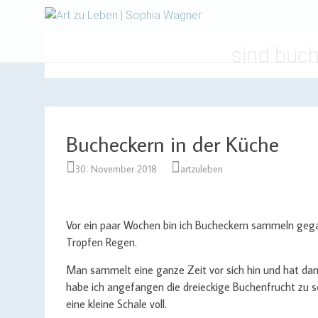
Design | Intensivfilzkurse
Art zu Le
sind buc
Bucheckern in der Küche
30. November 2018
artzuleben
Vor ein paar Wochen bin ich Bucheckern sammeln gegan
Tropfen Regen.
Man sammelt eine ganze Zeit vor sich hin und hat dan
habe ich angefangen die dreieckige Buchenfrucht zu 
eine kleine Schale voll.