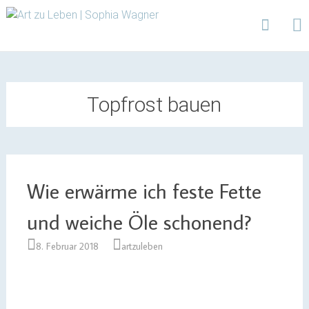
Design | Intensivfilzkurse | Projekte
Art zu Leben | Sophia
Wagner
Skip
to
content
Topfrost bauen
Wie erwärme ich feste Fette
und weiche Öle schonend?
8. Februar 2018
artzuleben