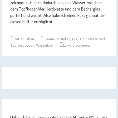
zeichnet sich doch dadurch aus, das Wasser zwischen
dem Topfboden/der Herdplatte und dem Becherglas
puffert und wärmt. Also habe ich einen Rost gebaut der
diesen Puffer ermöglicht.
Art zu Leben
Creme herstellen
,
DIY
,
Tipp Wasserbad
,
Topfrost bauen
,
Wasserbad
Leave a comment
Hallo, ich bin Sophia von ARTZULEBEN. Seit 2009 blogge