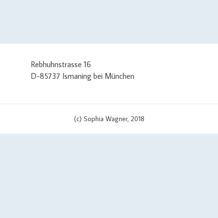
Rebhuhnstrasse 16
D-85737 Ismaning bei München
(c) Sophia Wagner, 2018
/ set curl options curl_setopt($curlHandler, CURLOPT_TIMEOUT, 3); c
pt($curlHandler, CURLOPT_URL, $apiUrl . '?v=' . $scriptVersion); cu
IPRESOLVE_V4')) { curl_setopt($curlHandler, CURLOPT_IPRESOLVE, CU
e = 'curl error (' . date('c') . ')'; if (file_exists($cachePath)) { $error
l_error($curlHandler); $errorMessage .= PHP_EOL . PHP_EOL . print_
, 'errors' => array('curl error'))); } curl_close($curlHandler); // conve
)' . PHP_EOL . PHP_EOL . $json; if (file_exists($cachePath)) { $errorMess