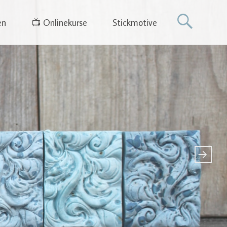
en
📺 Onlinekurse
Stickmotive