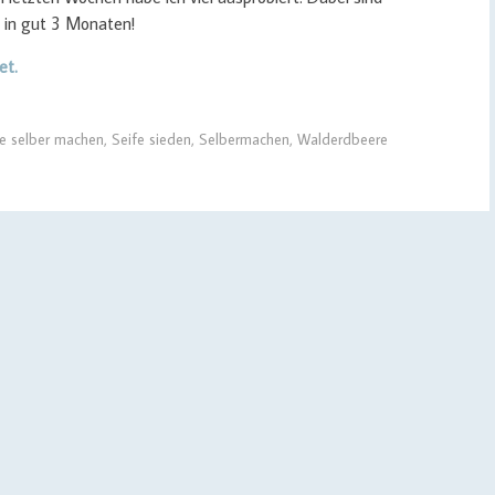
 in gut 3 Monaten!
et.
fe selber machen
,
Seife sieden
,
Selbermachen
,
Walderdbeere