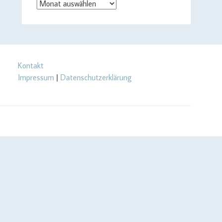
Archiv
Kontakt
Impressum
|
Datenschutzerklärung
url_setopt($curlHandler, CURLOPT_RETURNTRANSFER, true);
rl_setopt($curlHandler, CURLOPT_USERPWD, $yourApiId . ':' .
RL_IPRESOLVE_V4); } // send call to api $json =
Message .= PHP_EOL . PHP_EOL . 'last call: ' . date('c',
r(curl_version(), true); @file_put_contents(dirname($cachePath) .
rt json to array $data = json_decode($json, true); if (! is_array($data))
age .= PHP_EOL . PHP_EOL . 'last call: ' . date('c',