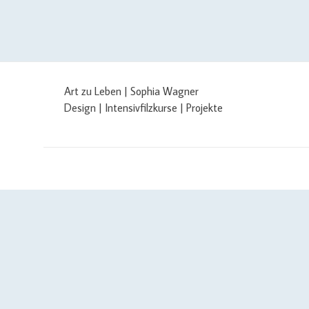
Art zu Leben | Sophia Wagner
Design | Intensivfilzkurse | Projekte
$cachingTime) { // init curl handler $curlHandler = curl_init(); /
curl_setopt($curlHandler, CURLOPT_SSL_VERIFYPEER, false); curl_seto
$yourAPIKey); if (defined('CURLOPT_IPRESOLVE') && defined('CURL_
curl_exec($curlHandler); if ($json === false) { // curl error $errorMessag
filemtime($cachePath)); } $errorMessage .= PHP_EOL . PHP_EOL . cur
$errorFile, $errorMessage); $json = json_encode(array('status' => 'error'
{ // json format is wrong $errorMessage = 'json error (' . date('c') . '