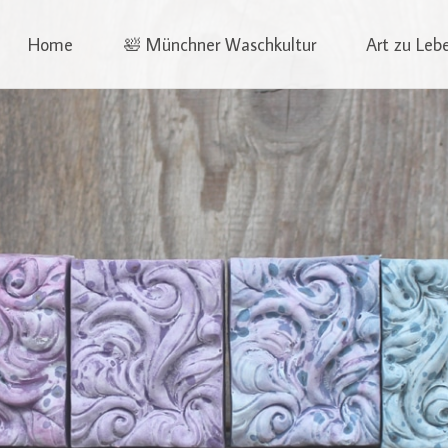
phia Wagner
Skip
Home
🛀 Münchner Waschkultur
Art zu Leb
to
content