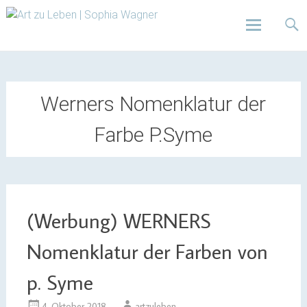
Design | Intensivfilzkurse | Projekte
Art zu Leben | Sophia
Wagner
Skip
to
content
Werners Nomenklatur der
Farbe P.Syme
(Werbung) WERNERS
Nomenklatur der Farben von
p. Syme
4. Oktober 2018
artzuleben