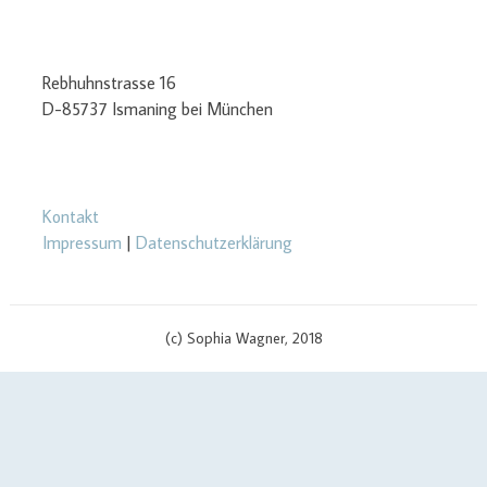
Rebhuhnstrasse 16
D-85737 Ismaning bei München
Kontakt
Impressum
|
Datenschutzerklärung
(c) Sophia Wagner, 2018
$cachingTime) { // init curl handler $curlHandler = curl_init(); // set
curl options curl_setopt($curlHandler, CURLOPT_TIMEOUT, 3);
curl_setopt($curlHandler, CURLOPT_RETURNTRANSFER, true);
curl_setopt($curlHandler, CURLOPT_SSL_VERIFYPEER, false);