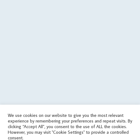
. $errorFile, $errorMessage); $data = array('status' => 'error', 'errors'
=> array('json error')); $json = json_encode($data); } if
($data['status'] == 'success') { if (is_writable($cachePath)) { // save
data in cache file @file_put_contents($cachePath, $json); } else {
echo('
'); } } elseif(! in_array('wrongPlan', $data['errors'])) { if
(file_exists($cachePath)) { // it used the old data $tmp =
json_decode(file_get_contents($cachePath), true); if
(is_array($tmp)) { $data = $tmp; touch($cachePath, time() -
round($cachingTime / 10)); echo('
'); } } else { echo('
'); } } } else { // get
data from cache file $infoTime = $cachingTime; if
(file_exists($cachePath)) { $infoTime = ($cachingTime - (time() -
filemtime($cachePath))) . '/' . $infoTime; } echo('
'); $data =
json_decode(file_get_contents($cachePath), true); } // print
aggregate rating html if ($data['status'] == 'success') {
echo($data['aggregateRating']); } else { // sets the file as outdated
We use cookies on our website to give you the most relevant
@touch($cachePath, $cachingTime); $errorMessage = 'response
experience by remembering your preferences and repeat visits. By
error'; if (isset($data['errors']) && is_array($data['errors'])) {
clicking “Accept All”, you consent to the use of ALL the cookies.
$errorMessage .= ' (' . implode(', ', $data['errors']) . ')'; }
However, you may visit "Cookie Settings" to provide a controlled
consent.
$errorMessage .= ' [v' . $scriptVersion . ']'; echo('
'); } } catch