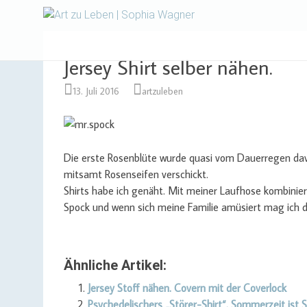
Design | Intensivfilzkurse
Art zu Le
Jersey Shirt selber nähen.
13. Juli 2016
artzuleben
Die erste Rosenblüte wurde quasi vom Dauerregen dav
mitsamt Rosenseifen verschickt.
Shirts habe ich genäht. Mit meiner Laufhose kombinier
Spock und wenn sich meine Familie amüsiert mag ich d
Ähnliche Artikel:
Jersey Stoff nähen. Covern mit der Coverlock
Psychedelischers „Störer-Shirt“. Sommerzeit ist 