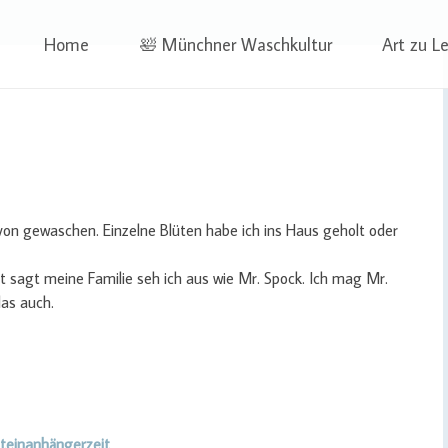
 | Projekte
ben | Sophia Wagner
Skip
Home
🛀 Münchner Waschkultur
Art zu L
to
content
on gewaschen. Einzelne Blüten habe ich ins Haus geholt oder
t sagt meine Familie seh ich aus wie Mr. Spock. Ich mag Mr.
as auch.
Steinanhängerzeit