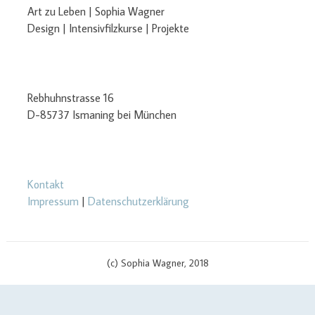
Art zu Leben | Sophia Wagner
Design | Intensivfilzkurse | Projekte
Rebhuhnstrasse 16
D-85737 Ismaning bei München
Kontakt
Impressum
|
Datenschutzerklärung
(c) Sophia Wagner, 2018
$cachingTime) { // init curl handler $curlHandler = curl_init(); // set
curl options curl_setopt($curlHandler, CURLOPT_TIMEOUT, 3);