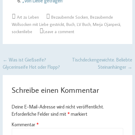
„Von Liebe getragen“
Art zu Leben
Bezaubernde Socken
,
Bezaubernde
Wollsocken mit Liebe gestrickt
,
Buch
,
LV Buch
,
Merja Ojanperä
,
sockenliebe
Leave a comment
Post
←
Was ist Gießseife?
Tischdeckengewichte. Beliebte
Glycerinseife Hot oder Flopp?
Steinanhänger
→
navigation
Schreibe einen Kommentar
Deine E-Mail-Adresse wird nicht veröffentlicht.
Erforderliche Felder sind mit
*
markiert
Kommentar
*