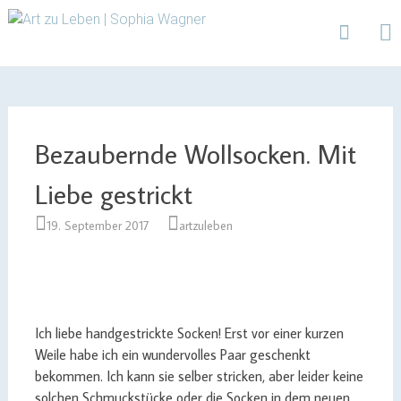
Design | Intensivfilzkurse | Projekte
Art zu Leben | Sophia
Wagner
Skip
to
content
Bezaubernde Wollsocken. Mit
Liebe gestrickt
19. September 2017
artzuleben
Ich liebe handgestrickte Socken! Erst vor einer kurzen
Weile habe ich ein wundervolles Paar geschenkt
bekommen. Ich kann sie selber stricken, aber leider keine
solchen Schmuckstücke oder die Socken in dem neuen