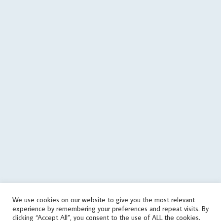
filemtime($cachePath)); } @file_put_contents(dirname($cachePath)
. $errorFile, $errorMessage); $data = array('status' => 'error', 'errors'
=> array('json error')); $json = json_encode($data); } if
($data['status'] == 'success') { if (is_writable($cachePath)) { // save
data in cache file @file_put_contents($cachePath, $json); } else {
echo('
'); } } elseif(! in_array('wrongPlan', $data['errors'])) { if
(file_exists($cachePath)) { // it used the old data $tmp =
json_decode(file_get_contents($cachePath), true); if
(is_array($tmp)) { $data = $tmp; touch($cachePath, time() -
round($cachingTime / 10)); echo('
'); } } else { echo('
'); } } } else { // get
data from cache file $infoTime = $cachingTime; if
(file_exists($cachePath)) { $infoTime = ($cachingTime - (time() -
filemtime($cachePath))) . '/' . $infoTime; } echo('
'); $data =
json_decode(file_get_contents($cachePath), true); } // print
aggregate rating html if ($data['status'] == 'success') {
echo($data['aggregateRating']); } else { // sets the file as outdated
We use cookies on our website to give you the most relevant
@touch($cachePath, $cachingTime); $errorMessage = 'response
experience by remembering your preferences and repeat visits. By
error'; if (isset($data['errors']) && is_array($data['errors'])) {
clicking “Accept All”, you consent to the use of ALL the cookies.