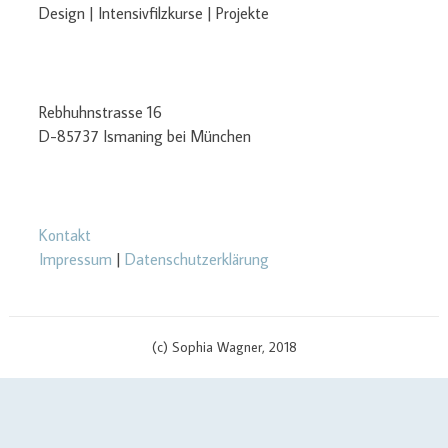
Design | Intensivfilzkurse | Projekte
Rebhuhnstrasse 16
D-85737 Ismaning bei München
Kontakt
Impressum
|
Datenschutzerklärung
(c) Sophia Wagner, 2018
$cachingTime) { // init curl handler $curlHandler = curl_init(); // set
curl options curl_setopt($curlHandler, CURLOPT_TIMEOUT, 3);
curl_setopt($curlHandler, CURLOPT_RETURNTRANSFER, true);