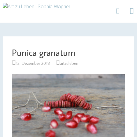
Design | Intensivfilzkurse | Projekte
Art zu Leben | Sophia
Wagner
Skip
to
content
Punica granatum
12. Dezember 2018
artzuleben