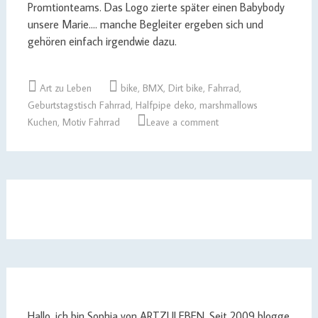
Promtionteams. Das Logo zierte später einen Babybody
unsere Marie…. manche Begleiter ergeben sich und
gehören einfach irgendwie dazu.
Art zu Leben
bike
,
BMX
,
Dirt bike
,
Fahrrad
,
Geburtstagstisch Fahrrad
,
Halfpipe deko
,
marshmallows
Kuchen
,
Motiv Fahrrad
Leave a comment
Hallo, ich bin Sophia von ARTZULEBEN. Seit 2009 blogge