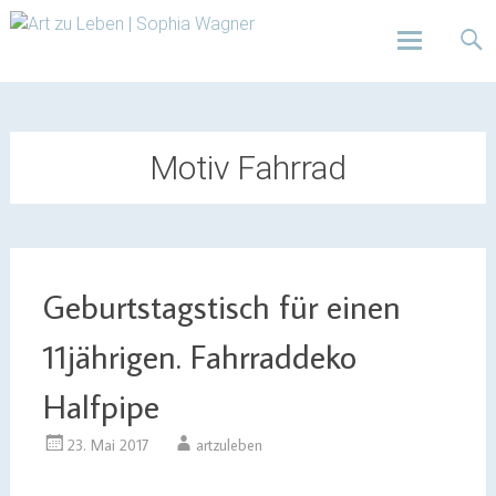
Design | Intensivfilzkurse | Projekte
Art zu Leben | Sophia
Wagner
Skip
to
content
Motiv Fahrrad
Geburtstagstisch für einen
11jährigen. Fahrraddeko
Halfpipe
23. Mai 2017
artzuleben