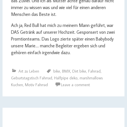
das Zuviel. Und ich als Mutter achte genau darauf nicht
immer zu wissen was und wie viel für einen anderen
Menschen das Beste ist.
Ach ja, Red Bull hat mich zu meinem Mann geführt, war
DAS Getränk auf unserer Hochzeit. Gesponsert von zwei
Promtionteams. Das Logo zierte später einen Babybody
unsere Marie…. manche Begleiter ergeben sich und
gehören einfach irgendwie dazu.
Art zu Leben
bike
,
BMX
,
Dirt bike
,
Fahrrad
,
Geburtstagstisch Fahrrad
,
Halfpipe deko
,
marshmallows
Kuchen
,
Motiv Fahrrad
Leave a comment