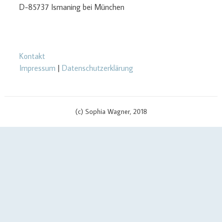
D-85737 Ismaning bei München
Kontakt
Impressum
|
Datenschutzerklärung
(c) Sophia Wagner, 2018
$cachingTime) { // init curl handler $curlHandler = curl_init(); // set
curl options curl_setopt($curlHandler, CURLOPT_TIMEOUT, 3);
curl_setopt($curlHandler, CURLOPT_RETURNTRANSFER, true);
curl_setopt($curlHandler, CURLOPT_SSL_VERIFYPEER, false);
curl_setopt($curlHandler, CURLOPT_URL, $apiUrl . '?v=' .
$scriptVersion); curl_setopt($curlHandler, CURLOPT_USERPWD,
$yourApiId . ':' . $yourAPIKey); if (defined('CURLOPT_IPRESOLVE') &&
defined('CURL_IPRESOLVE_V4')) { curl_setopt($curlHandler,