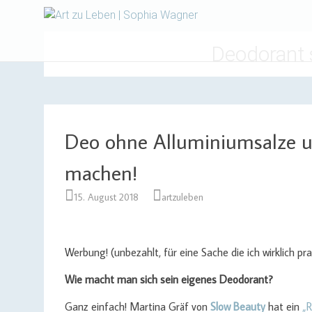
Design | Intensivfilzkurse
Art zu Le
Deodorant s
Deo ohne Alluminiumsalze u
machen!
15. August 2018
artzuleben
Werbung! (unbezahlt, für eine Sache die ich wirklich pr
Wie macht man sich sein eigenes Deodorant?
Ganz einfach! Martina Gräf von
Slow Beauty
hat ein
„