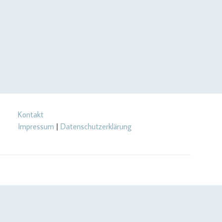
Kontakt
Impressum
|
Datenschutzerklärung
url_setopt($curlHandler, CURLOPT_RETURNTRANSFER, true);
rl_setopt($curlHandler, CURLOPT_USERPWD, $yourApiId . ':' .
RL_IPRESOLVE_V4); } // send call to api $json =