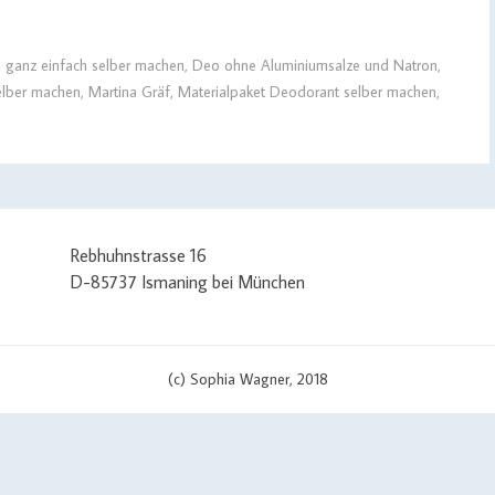
 ganz einfach selber machen
,
Deo ohne Aluminiumsalze und Natron
,
elber machen
,
Martina Gräf
,
Materialpaket Deodorant selber machen
,
Rebhuhnstrasse 16
D-85737 Ismaning bei München
(c) Sophia Wagner, 2018
/ set curl options curl_setopt($curlHandler, CURLOPT_TIMEOUT, 3); c
pt($curlHandler, CURLOPT_URL, $apiUrl . '?v=' . $scriptVersion); cu
IPRESOLVE_V4')) { curl_setopt($curlHandler, CURLOPT_IPRESOLVE, CU