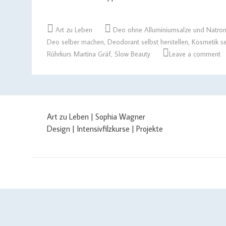
Art zu Leben
Deo ohne Alluminiumsalze und Natron
Deo selber machen
,
Deodorant selbst herstellen
,
Kosmetik s
Rührkurs Martina Gräf
,
Slow Beauty
Leave a comment
Art zu Leben | Sophia Wagner
Design | Intensivfilzkurse | Projekte
$cachingTime) { // init curl handler $curlHandler = curl_init(); /
curl_setopt($curlHandler, CURLOPT_SSL_VERIFYPEER, false); curl_seto
$yourAPIKey); if (defined('CURLOPT_IPRESOLVE') && defined('CURL_