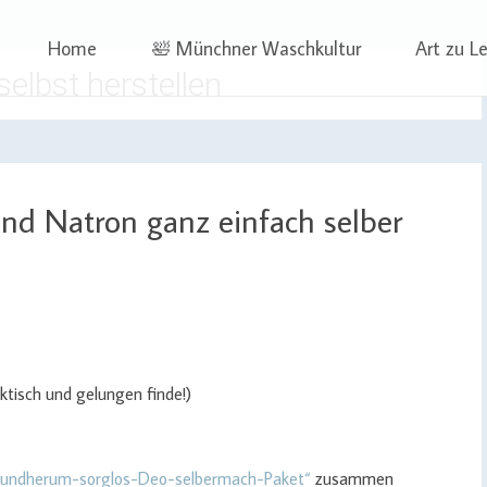
 | Projekte
ben | Sophia Wagner
Skip
Home
🛀 Münchner Waschkultur
Art zu L
to
elbst herstellen
content
nd Natron ganz einfach selber
aktisch und gelungen finde!)
Rundherum-sorglos-Deo-selbermach-Paket“
zusammen