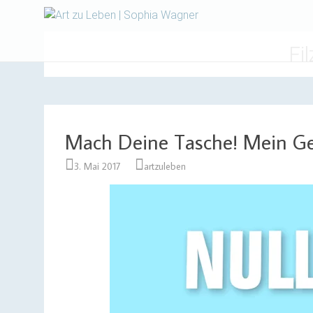
Design | Intensivfilzkurse
Art zu Le
Fi
Mach Deine Tasche! Mein Ge
3. Mai 2017
artzuleben