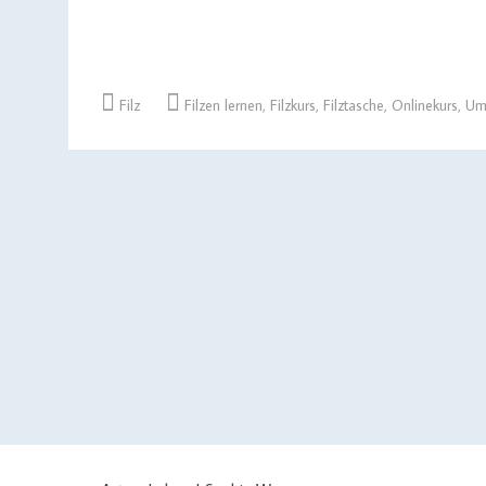
Filz
Filzen lernen
,
Filzkurs
,
Filztasche
,
Onlinekurs
,
Um