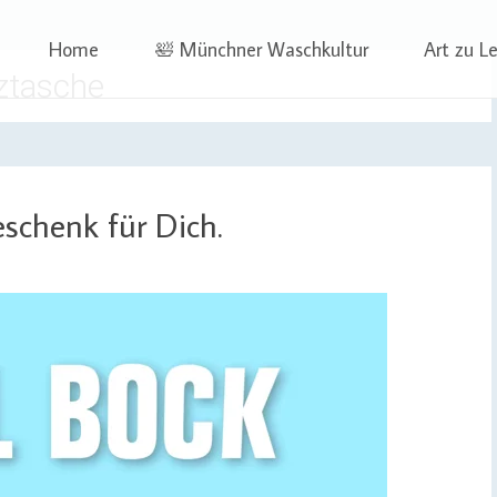
 | Projekte
ben | Sophia Wagner
Skip
Home
🛀 Münchner Waschkultur
Art zu L
to
lztasche
content
schenk für Dich.