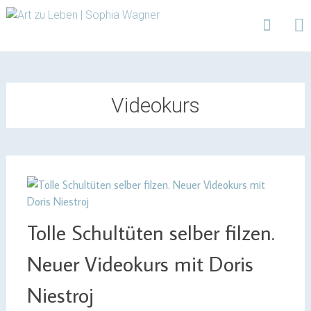
Design | Intensivfilzkurse | Projekte
Art zu Leben | Sophia
Wagner
Skip
to
content
Videokurs
Tolle Schultüten selber filzen.
Neuer Videokurs mit Doris
Niestroj