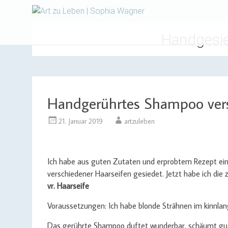
Design | Intensivfilzkurse
Art zu Le
Handgesie
Handgerührtes Shampoo vers
21. Januar 2019
artzuleben
Ich habe aus guten Zutaten und erprobtem Rezept ein
verschiedener Haarseifen gesiedet. Jetzt habe ich di
vr. Haarseife
Voraussetzungen: Ich habe blonde Strähnen im kinnla
Das gerührte Shampoo duftet wunderbar, schäumt gut 