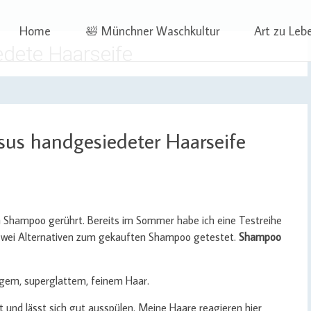
 | Projekte
ben | Sophia Wagner
Skip
Home
🛀 Münchner Waschkultur
Art zu Leb
to
dete Haarseife
content
us handgesiedeter Haarseife
 Shampoo gerührt. Bereits im Sommer habe ich eine Testreihe
e zwei Alternativen zum gekauften Shampoo getestet.
Shampoo
ngem, superglattem, feinem Haar.
und lässt sich gut ausspülen. Meine Haare reagieren hier