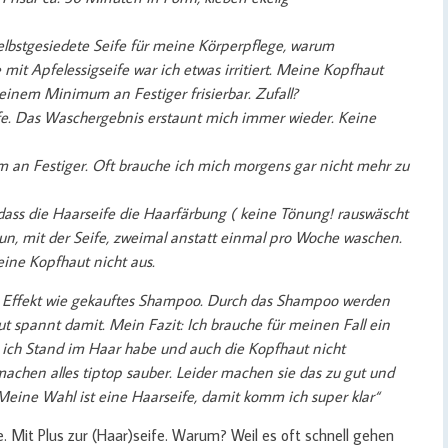
elbstgesiedete Seife für meine Körperpflege, warum
mit Apfelessigseife war ich etwas irritiert. Meine Kopfhaut
einem Minimum an Festiger frisierbar. Zufall?
ife. Das Waschergebnis erstaunt mich immer wieder. Keine
m an Festiger. Oft brauche ich mich morgens gar nicht mehr zu
 dass die Haarseife die Haarfärbung ( keine Tönung! rauswäscht
un, mit der Seife, zweimal anstatt einmal pro Woche waschen.
eine Kopfhaut nicht aus.
en Effekt wie gekauftes Shampoo. Durch das Shampoo werden
t spannt damit. Mein Fazit: Ich brauche für meinen Fall ein
 ich Stand im Haar habe und auch die Kopfhaut nicht
achen alles tiptop sauber. Leider machen sie das zu gut und
 Meine Wahl ist eine Haarseife, damit komm ich super klar“
. Mit Plus zur (Haar)seife. Warum? Weil es oft schnell gehen