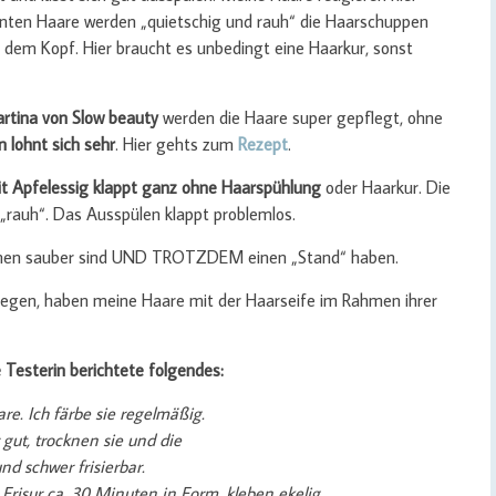
ähnten Haare werden „quietschig und rauh“ die Haarschuppen
f dem Kopf. Hier braucht es unbedingt eine Haarkur, sonst
rtina von Slow beauty
werden die Haare super gepflegt, ohne
 lohnt sich sehr
. Hier gehts zum
Rezept
.
it Apfelessig klappt ganz ohne Haarspühlung
oder Haarkur. Die
„rauh“. Das Ausspülen klappt problemlos.
schen sauber sind UND TROTZDEM einen „Stand“ haben.
egen, haben meine Haare mit der Haarseife im Rahmen ihrer
Testerin berichtete folgendes:
re. Ich färbe sie regelmäßig.
ut, trocknen sie und die
nd schwer frisierbar.
Frisur ca. 30 Minuten in Form, kleben ekelig