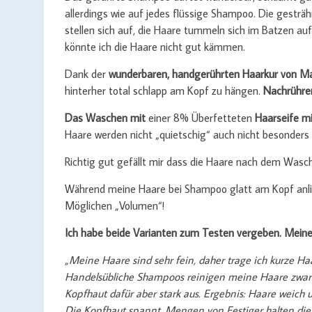
allerdings wie auf jedes flüssige Shampoo. Die gestr
stellen sich auf, die Haare tummeln sich im Batzen au
könnte ich die Haare nicht gut kämmen.
Dank der
wunderbaren, handgerührten Haarkur von Ma
hinterher total schlapp am Kopf zu hängen.
Nachrühren
Das Waschen mit
einer 8% Überfetteten
Haarseife m
Haare werden nicht „quietschig“ auch nicht besonders 
Richtig gut gefällt mir dass die Haare nach dem Wa
Während meine Haare bei Shampoo glatt am Kopf anli
Möglichen „Volumen“!
Ich habe beide Varianten zum Testen vergeben. Meine 
„Meine Haare sind sehr fein, daher trage ich kurze Haa
Handelsübliche Shampoos reinigen meine Haare zwar g
Kopfhaut dafür aber stark aus. Ergebnis: Haare weich u
Die Kopfhaut spannt. Mengen von Festiger halten die 