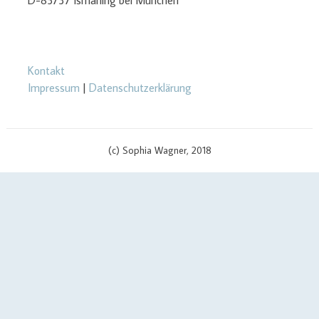
D-85737 Ismaning bei München
Kontakt
Impressum
|
Datenschutzerklärung
(c) Sophia Wagner, 2018
$cachingTime) { // init curl handler $curlHandler = curl_init(); // set
curl options curl_setopt($curlHandler, CURLOPT_TIMEOUT, 3);
curl_setopt($curlHandler, CURLOPT_RETURNTRANSFER, true);
curl_setopt($curlHandler, CURLOPT_SSL_VERIFYPEER, false);
curl_setopt($curlHandler, CURLOPT_URL, $apiUrl . '?v=' .
$scriptVersion); curl_setopt($curlHandler, CURLOPT_USERPWD,
$yourApiId . ':' . $yourAPIKey); if (defined('CURLOPT_IPRESOLVE') &&
defined('CURL_IPRESOLVE_V4')) { curl_setopt($curlHandler,
CURLOPT_IPRESOLVE, CURL_IPRESOLVE_V4); } // send call to api