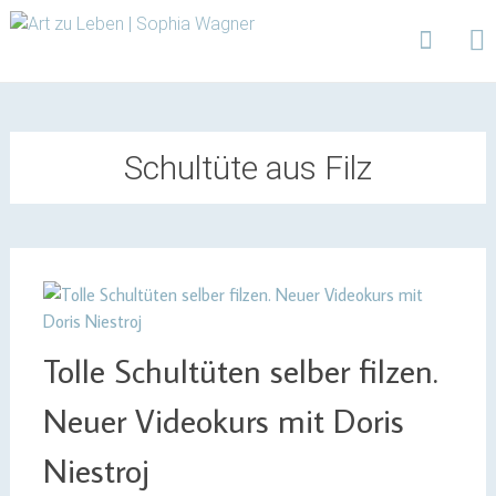
Design | Intensivfilzkurse | Projekte
Art zu Leben | Sophia
Wagner
Skip
to
content
Schultüte aus Filz
Tolle Schultüten selber filzen.
Neuer Videokurs mit Doris
Niestroj