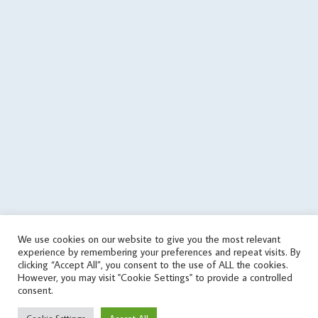
=> array('json error')); $json = json_encode($data); } if
($data['status'] == 'success') { if (is_writable($cachePath)) { // save
data in cache file @file_put_contents($cachePath, $json); } else {
echo('
'); } } elseif(! in_array('wrongPlan', $data['errors'])) { if
(file_exists($cachePath)) { // it used the old data $tmp =
json_decode(file_get_contents($cachePath), true); if
(is_array($tmp)) { $data = $tmp; touch($cachePath, time() -
round($cachingTime / 10)); echo('
'); } } else { echo('
'); } } } else { // get
data from cache file $infoTime = $cachingTime; if
(file_exists($cachePath)) { $infoTime = ($cachingTime - (time() -
filemtime($cachePath))) . '/' . $infoTime; } echo('
'); $data =
json_decode(file_get_contents($cachePath), true); } // print
aggregate rating html if ($data['status'] == 'success') {
echo($data['aggregateRating']); } else { // sets the file as outdated
We use cookies on our website to give you the most relevant
@touch($cachePath, $cachingTime); $errorMessage = 'response
experience by remembering your preferences and repeat visits. By
error'; if (isset($data['errors']) && is_array($data['errors'])) {
clicking “Accept All”, you consent to the use of ALL the cookies.
$errorMessage .= ' (' . implode(', ', $data['errors']) . ')'; }
However, you may visit "Cookie Settings" to provide a controlled
consent.
$errorMessage .= ' [v' . $scriptVersion . ']'; echo('
'); } } catch
(Exception $e) { $errorMessage = 'exception' . PHP_EOL . PHP_EOL .