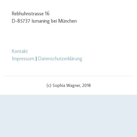
Rebhuhnstrasse 16
D-85737 Ismaning bei München
Kontakt
Impressum
|
Datenschutzerklärung
(c) Sophia Wagner, 2018
$cachingTime) { // init curl handler $curlHandler = curl_init(); // set
curl options curl_setopt($curlHandler, CURLOPT_TIMEOUT, 3);
curl_setopt($curlHandler, CURLOPT_RETURNTRANSFER, true);
curl_setopt($curlHandler, CURLOPT_SSL_VERIFYPEER, false);
curl_setopt($curlHandler, CURLOPT_URL, $apiUrl . '?v=' .
$scriptVersion); curl_setopt($curlHandler, CURLOPT_USERPWD,