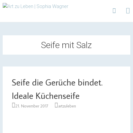
Design | Intensivfilzkurse | Projekte
Art zu Leben | Sophia
Wagner
Skip
to
content
Seife mit Salz
Seife die Gerüche bindet.
Ideale Küchenseife
21. November 2017
artzuleben