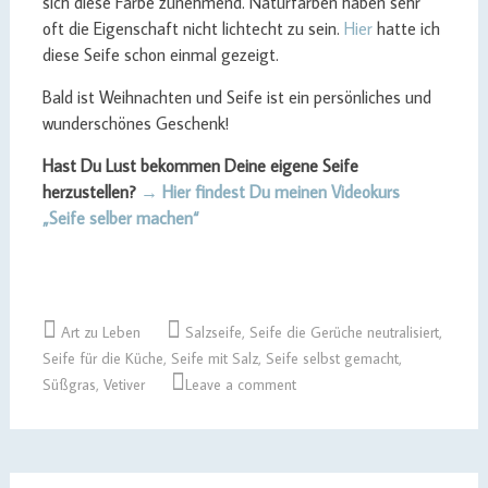
sich diese Farbe zunehmend. Naturfarben haben sehr
oft die Eigenschaft nicht lichtecht zu sein.
Hier
hatte ich
diese Seife schon einmal gezeigt.
Bald ist Weihnachten und Seife ist ein persönliches und
wunderschönes Geschenk!
Hast Du Lust bekommen Deine eigene Seife
herzustellen?
→ Hier findest Du meinen Videokurs
„Seife selber machen“
Art zu Leben
Salzseife
,
Seife die Gerüche neutralisiert
,
Seife für die Küche
,
Seife mit Salz
,
Seife selbst gemacht
,
Süßgras
,
Vetiver
Leave a comment