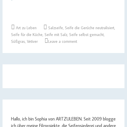
Art zu Leben
Salzseife
,
Seife die Gerüche neutralisiert
,
Seife für die Küche
,
Seife mit Salz
,
Seife selbst gemacht
,
Süßgras
,
Vetiver
Leave a comment
Hallo, ich bin Sophia von ARTZULEBEN. Seit 2009 blogge
ich über meine Filzprojekte, die Seifensiederei und andere