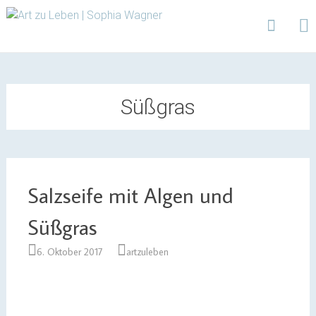
Design | Intensivfilzkurse | Projekte
Art zu Leben | Sophia
Wagner
Skip
to
content
Süßgras
Salzseife mit Algen und
Süßgras
6. Oktober 2017
artzuleben